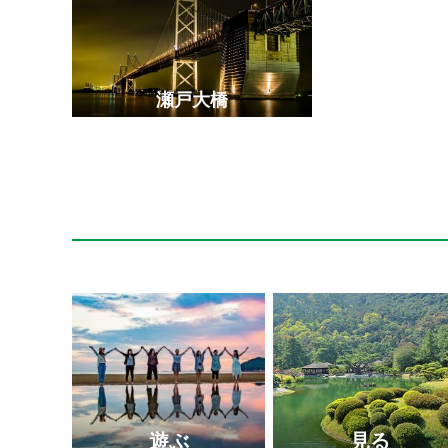
瀬戸大橋
ドルフィンセンター
海員学校（粟島）
エンジェルロード
丸亀城
屋島
さぬきこどもの国
大串自然公園
父母ヶ浜
金丸座
寒霞渓
遊ぶ
見る