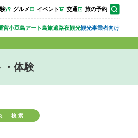
験
グルメ
イベント
交通
旅の予約
羅宮
小豆島
アート
島旅
遍路
夜観光
観光事業者向け
ト・体験
検索