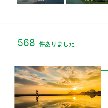
玉藻公園（玉藻城）
瀬戸大橋記念公園
二十四の瞳映画村
しろとり動物園
高屋神社
568
件ありました