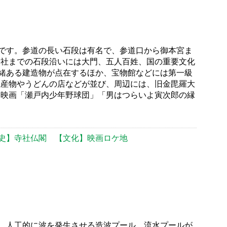
です。参道の長い石段は有名で、参道口から御本宮ま
ら奥社までの石段沿いには大門、五人百姓、国の重要文化
緒ある建造物が点在するほか、宝物館などには第一級
土産物やうどんの店などが並び、周辺には、旧金毘羅大
 映画「瀬戸内少年野球団」「男はつらいよ寅次郎の縁
史】寺社仏閣
【文化】映画ロケ地
、人工的に波を発生させる造波プール、流水プールが