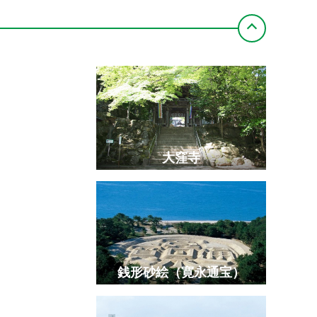
大窪寺
銭形砂絵（寛永通宝）