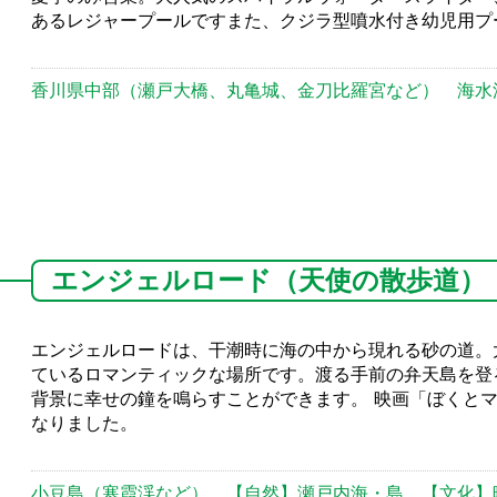
あるレジャープールですまた、クジラ型噴水付き幼児用プ
香川県中部（瀬戸大橋、丸亀城、金刀比羅宮など）
海水
エンジェルロード（天使の散歩道）
エンジェルロードは、干潮時に海の中から現れる砂の道。
ているロマンティックな場所です。渡る手前の弁天島を登
背景に幸せの鐘を鳴らすことができます。 映画「ぼくと
なりました。
小豆島（寒霞渓など）
【自然】瀬戸内海・島
【文化】