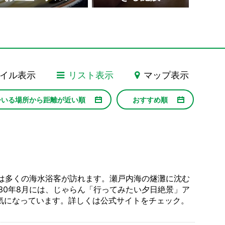
イル表示
リスト表示
マップ表示
津田の松原・琴林公園
おさるの国 銚子渓
いりこ（伊吹島）
総本山 善通寺
香川県庁東館
今いる場所から距離が近い順
おすすめ順
には多くの海水浴客が訪れます。瀬戸内海の燧灘に沈む
30年8月には、じゃらん「行ってみたい夕日絶景」ア
人気になっています。詳しくは公式サイトをチェック。