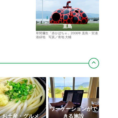
直島
草間彌生「赤かぼちゃ」2006年 直島・宮浦
港緑地 写真／青地 大輔
和三盆（讃州井筒屋敷）
高松中央商店街
オリーブ公園
四国水族館
紫雲出山
ワーケーションがで
ランプロファイア（船からの
日本遺産（天狗岩丁場など）
男木島（港）
豊稔池堰堤
写真）
満濃池
お土産・グルメ
きる施設