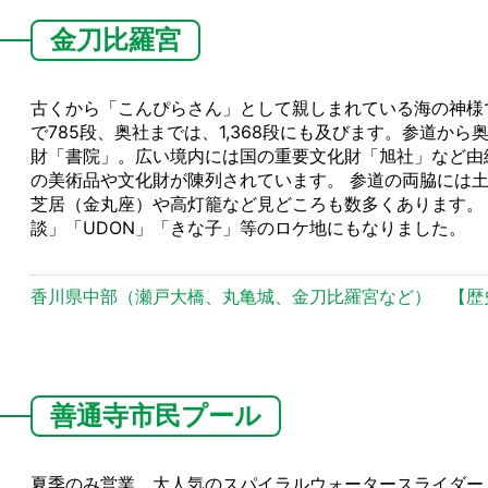
金刀比羅宮
古くから「こんぴらさん」として親しまれている海の神様
で785段、奥社までは、1,368段にも及びます。参道か
財「書院」。広い境内には国の重要文化財「旭社」など由
の美術品や文化財が陳列されています。 参道の両脇には
芝居（金丸座）や高灯籠など見どころも数多くあります。
談」「UDON」「きな子」等のロケ地にもなりました。
香川県中部（瀬戸大橋、丸亀城、金刀比羅宮など）
【歴
善通寺市民プール
夏季のみ営業。大人気のスパイラルウォータースライダー