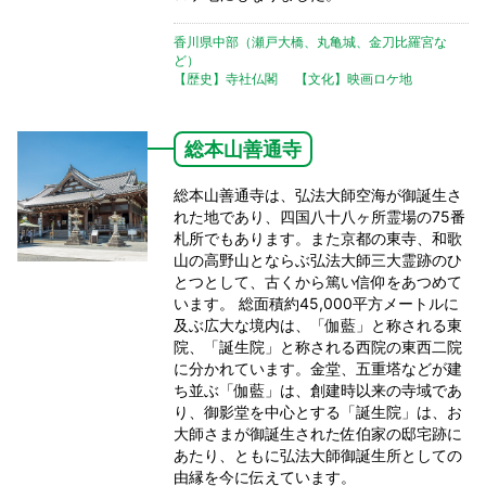
香川県中部（瀬戸大橋、丸亀城、金刀比羅宮な
ど）
【歴史】寺社仏閣
【文化】映画ロケ地
総本山善通寺
総本山善通寺は、弘法大師空海が御誕生さ
れた地であり、四国八十八ヶ所霊場の75番
札所でもあります。また京都の東寺、和歌
山の高野山とならぶ弘法大師三大霊跡のひ
とつとして、古くから篤い信仰をあつめて
います。 総面積約45,000平方メートルに
及ぶ広大な境内は、「伽藍」と称される東
院、「誕生院」と称される西院の東西二院
に分かれています。金堂、五重塔などが建
ち並ぶ「伽藍」は、創建時以来の寺域であ
り、御影堂を中心とする「誕生院」は、お
大師さまが御誕生された佐伯家の邸宅跡に
あたり、ともに弘法大師御誕生所としての
由縁を今に伝えています。