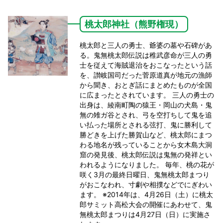
桃太郎神社（熊野権現）
桃太郎と三人の勇士、爺婆の墓や石碑があ
る。鬼無桃太郎伝説は稚武彦命が三人の勇
士を従えて海賊退治をおこなったという話
を、讃岐国司だった菅原道真が地元の漁師
から聞き、おとぎ話にまとめたものが全国
に広まったとされています。 三人の勇士の
出身は、綾南町陶の猿王・岡山の犬島・鬼
無の雉ガ谷とされ、弓を空打ちして鬼を追
い払った場所とされる弦打、鬼に勝利して
勝どきを上げた勝賀山など、桃太郎にまつ
わる地名が残っていることから女木島大洞
窟の発見後、桃太郎伝説は鬼無の発祥とい
われるようになりました。 毎年、桃の花が
咲く3月の最終日曜日、鬼無桃太郎まつり
がおこなわれ、寸劇や相撲などでにぎわい
ます。 ※2014年は、4月26日（土）に桃太
郎サミット高松大会の開催にあわせて、鬼
無桃太郎まつりは4月27日（日）に実施さ