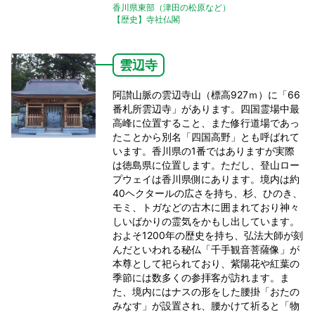
香川県東部（津田の松原など）
【歴史】寺社仏閣
雲辺寺
阿讃山脈の雲辺寺山（標高927ｍ）に「66
番札所雲辺寺」があります。四国霊場中最
高峰に位置すること、また修行道場であっ
たことから別名「四国高野」とも呼ばれて
います。香川県の1番ではありますが実際
は徳島県に位置します。ただし、登山ロー
プウェイは香川県側にあります。境内は約
40ヘクタールの広さを持ち、杉、ひのき、
モミ、トガなどの古木に囲まれており神々
しいばかりの霊気をかもし出しています。
およそ1200年の歴史を持ち、弘法大師が刻
んだといわれる秘仏「千手観音菩薩像」が
本尊として祀られており、紫陽花や紅葉の
季節には数多くの参拝客が訪れます。ま
た、境内にはナスの形をした腰掛「おたの
みなす」が設置され、腰かけて祈ると「物