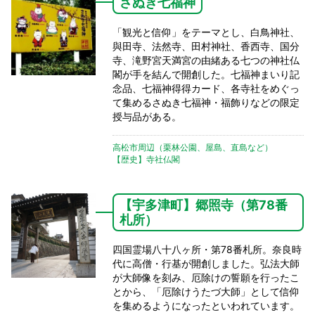
さぬき七福神
「観光と信仰」をテーマとし、白鳥神社、
與田寺、法然寺、田村神社、香西寺、国分
寺、滝野宮天満宮の由緒ある七つの神社仏
閣が手を結んで開創した。七福神まいり記
念品、七福神得得カード、各寺社をめぐっ
て集めるさぬき七福神・福飾りなどの限定
授与品がある。
高松市周辺（栗林公園、屋島、直島など）
【歴史】寺社仏閣
【宇多津町】郷照寺（第78番
札所）
四国霊場八十八ヶ所・第78番札所。奈良時
代に高僧・行基が開創しました。弘法大師
が大師像を刻み、厄除けの誓願を行ったこ
とから、「厄除けうたづ大師」として信仰
を集めるようになったといわれています。