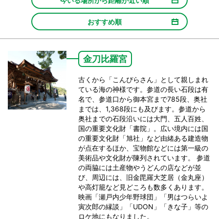
今いる場所から距離が近い順
おすすめ順
金刀比羅宮
古くから「こんぴらさん」として親しまれ
ている海の神様です。参道の長い石段は有
名で、参道口から御本宮まで785段、奥社
までは、1,368段にも及びます。参道から
奥社までの石段沿いには大門、五人百姓、
国の重要文化財「書院」。広い境内には国
の重要文化財「旭社」など由緒ある建造物
が点在するほか、宝物館などには第一級の
美術品や文化財が陳列されています。 参道
の両脇には土産物やうどんの店などが並
び、周辺には、旧金毘羅大芝居（金丸座）
や高灯籠など見どころも数多くあります。
映画「瀬戸内少年野球団」「男はつらいよ
寅次郎の縁談」「UDON」「きな子」等の
ロケ地にもなりました。