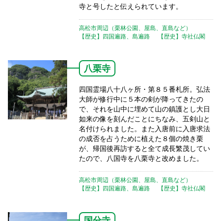
寺と号したと伝えられています。
高松市周辺（栗林公園、屋島、直島など）
【歴史】四国遍路、島遍路
【歴史】寺社仏閣
八栗寺
四国霊場八十八ヶ所・第８５番札所。弘法
大師が修行中に５本の剣が降ってきたの
で、それを山中に埋めて山の鎮護とし大日
如来の像を刻んだことにちなみ、五剣山と
名付けられました。また入唐前に入唐求法
の成否を占うために植えた８個の焼き栗
が、帰国後再訪すると全て成長繁茂してい
たので、八国寺を八栗寺と改めました。
高松市周辺（栗林公園、屋島、直島など）
【歴史】四国遍路、島遍路
【歴史】寺社仏閣
国分寺