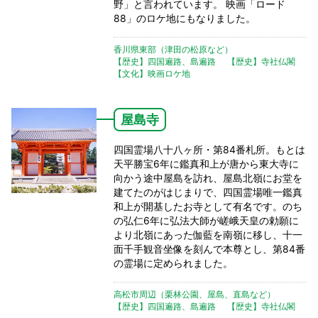
野」と言われています。 映画「ロード
88」のロケ地にもなりました。
香川県東部（津田の松原など）
【歴史】四国遍路、島遍路
【歴史】寺社仏閣
【文化】映画ロケ地
屋島寺
四国霊場八十八ヶ所・第84番札所。もとは
天平勝宝6年に鑑真和上が唐から東大寺に
向かう途中屋島を訪れ、屋島北嶺にお堂を
建てたのがはじまりで、四国霊場唯一鑑真
和上が開基したお寺として有名です。のち
の弘仁6年に弘法大師が嵯峨天皇の勅願に
より北嶺にあった伽藍を南嶺に移し、十一
面千手観音坐像を刻んで本尊とし、第84番
の霊場に定められました。
高松市周辺（栗林公園、屋島、直島など）
【歴史】四国遍路、島遍路
【歴史】寺社仏閣