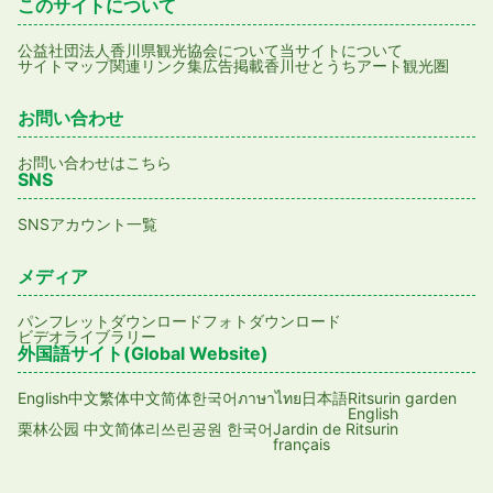
このサイトについて
公益社団法人香川県観光協会について
当サイトについて
サイトマップ
関連リンク集
広告掲載
香川せとうちアート観光圏
お問い合わせ
お問い合わせはこちら
SNS
SNSアカウント一覧
メディア
パンフレットダウンロード
フォトダウンロード
ビデオライブラリー
外国語サイト(Global Website)
English
日本語
Ritsurin garden
中文繁体
中文简体
한국어
ภาษาไทย
English
Jardin de Ritsurin
栗林公园 中文简体
리쓰린공원 한국어
français