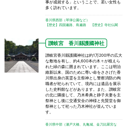
事が成就する」ということで、若い女性も
多く訪れています。
香川県西部（琴弾公園など）
【歴史】四国遍路、島遍路
【歴史】寺社仏閣
讃岐宮 香川縣護國神社
讃岐宮香川縣護國神社は約1万200坪の広大
な敷地を有し、約4,600本の木々が植えら
れた緑の森に囲まれています。ここは明治
維新以来、国のために尊い命をささげた香
川県出身の英霊を主祭神とし警察消防の殉
職者が祀られていて、境内には遺品を展示
した史料館などがあります。また、讃岐宮
の北に隣接して、乃木希典と静子夫妻を主
祭神とし後に交通安全の神様と先賢堂を御
祭神として祀った乃木神社が並んでいま
す。
香川県中部（瀬戸大橋、丸亀城、金刀比羅宮な