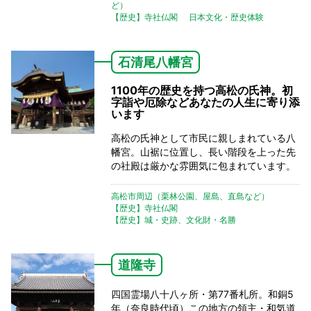
ど）
【歴史】寺社仏閣
日本文化・歴史体験
石清尾八幡宮
1100年の歴史を持つ高松の氏神。初
字詣や厄除などあなたの人生に寄り添
います
高松の氏神として市民に親しまれている八
幡宮。山裾に位置し、長い階段を上った先
の社殿は厳かな雰囲気に包まれています。
高松市周辺（栗林公園、屋島、直島など）
【歴史】寺社仏閣
【歴史】城・史跡、文化財・名勝
道隆寺
四国霊場八十八ヶ所・第77番札所。和銅5
年（奈良時代頃）この地方の領主・和気道