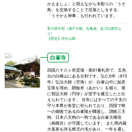
かえましょ」と唱えながら木彫りの「うそ
鳥」を交換することで厄落としをする、
「うそかえ神事」も行われています。
香川県中部（瀬戸大橋、丸亀城、金刀比羅宮な
ど）
【歴史】寺社仏閣
白峯寺
四国八十八ヶ所霊場・第81番札所で、五色
台の白峰山にある古刹です。弘仁6年（815
年）弘法大師（空海）が、白峯山中に如意
宝珠を埋め、閼伽井（あかい）を掘り、後
に智証大師（円珍）が堂宇を建立したと伝
えられています。 当寺にはすべての干支の
守り本尊が各堂に祀られており、四国で唯
一の御陵である白峯陵が隣接し、讃岐三天
狗、日本八天狗の一狗である白峯大権現
（相模坊）が守護しています。 また県内最
大落差を誇る稚児の滝があり、一年を通し