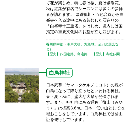
て花が楽しめ、特に春は桜、夏は紫陽花、
秋は紅葉が有名でシーズンには多くの参拝
者が訪れます。 県道鴨川・五色台線から白
峯寺へ入る途中にある苔むした石造りの
「白峯寺十三重塔」をはじめ、境内には国
指定の重要文化財のお堂が立ち並びます。
香川県中部（瀬戸大橋、丸亀城、金刀比羅宮な
ど）
【歴史】四国遍路、島遍路
【歴史】寺社仏閣
白鳥神社
日本武尊（ヤマトタケルノミコト）の魂が
白鳥になって降り立ったといわれる神社。
春・夏・秋に、盛大な大祭が開催されま
す。また、神社内にある通称「御山（みや
ま）」は標高3.6m。日本一低い山として地
域おこしをしています。白鳥神社では登山
証を発行しています。