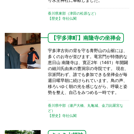
り水主神社に奉献しました。
香川県東部（津田の松原など）
【歴史】寺社仏閣
【宇多津町】南隆寺の坐禅会
宇多津古街の背を守る青野山の山裾には、
多くのお寺が並びます。竜宮門が特徴的な
恵日山 南隆寺は、寛正2年（1461）年開闢
の細川氏由来の曹洞宗の寺院です。 現在、
宗派問わず、誰でも参加できる坐禅会が毎
週日曜早朝に続けられています。鳥の声、
移ろいゆく朝の光を感じながら、呼吸と姿
勢を整え、自己をみつめる一時です。
香川県中部（瀬戸大橋、丸亀城、金刀比羅宮な
ど）
【歴史】寺社仏閣