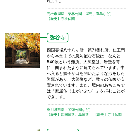
れます。
高松市周辺（栗林公園、屋島、直島など）
【歴史】寺社仏閣
弥谷寺
四国霊場八十八ヶ所・第71番札所。仁王門
から本堂までの急勾配な石段は、なんと
540段という難所。大師堂は、岩壁を背
に、囲まれたように建てられています。中
へ入ると獅子が口を開いたような形をした
岩窟があり、大師像など、数々の仏像が安
置されています。また、境内のあちこちで
は「麿崖仏（まがいぶつ）」を拝むことが
できます。
香川県西部（琴弾公園など）
【歴史】四国遍路、島遍路
【歴史】寺社仏閣