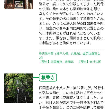
隆公が、誤って矢で射殺してしまった乳母
の供養に桑の大木から薬師如来像を彫り、
堂を立てたのが寺のおこりといわれていま
す。その領主の名に由来して道隆寺とされ
ました。のちに弘法大師が薬師如来像を彫
り、領主の小像を胎内に納めて安置したの
で二体薬師とも呼ばれ秘仏となっていま
す。また、眼なおし薬師さまとして眼病に
ご利益があると信仰されています。
香川県中部（瀬戸大橋、丸亀城、金刀比羅宮な
ど）
【歴史】四国遍路、島遍路
【歴史】寺社仏閣
根香寺
四国霊場八十八ヶ所・第82番札所。巡行中
の弘法大師が、この地を訪れて五色台の中
の主峰、青峰に花蔵院と建立しました。ま
た、智証大師が霊木で千手観音像を刻んで
千手院を創建し、この二院を総称して根香