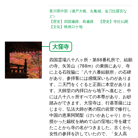
香川県中部（瀬戸大橋、丸亀城、金刀比羅宮な
ど）
【歴史】四国遍路、島遍路
【歴史】寺社仏閣
【文化】映画ロケ地
大窪寺
四国霊場八十八ヶ所・第88番札所で、結願
の寺。矢筈山（788m）の東側にあり、寺
に上る石段脇に「八十八番結願所」の石碑
があり、参拝客には感慨深いものがありま
す。二天門をくぐると正面に本堂がありま
す。大師堂の内拝口から地下へ進むと、中
には八十八ヶ所すべての本尊があり、お砂
踏みができます。大窪寺は、行基菩薩には
じまり、弘法大師が奥の院の岩窟で修行し
中国の恵果阿闇梨（けいかあじゃり）から
授かった錫杖を納めて山の窪地に寺を建て
たことから寺の名がつきました。古くから
女性の参拝を許していたので、「女人高