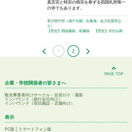
真言宗と時宗の両宗を奉ずる四国札所唯一
の寺でもあります。
香川県中部（瀬戸大橋、丸亀城、金刀比羅宮な
ど）
【歴史】四国遍路、島遍路
【歴史】寺社仏閣
1
2
PAGE TOP
企業・学校関係者の皆さまへ
観光事業者向け
サークル・合宿
ロケ・撮影
インバウンド（旅行会社向け）
インバウンド（宿泊施設・店舗向け）
表示
PC版
|
スマートフォン版