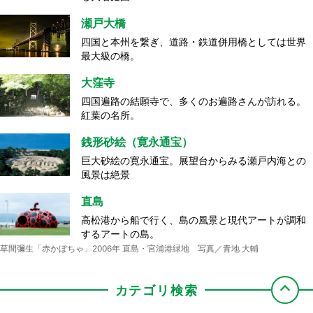
瀬戸大橋
四国と本州を繋ぎ、道路・鉄道併用橋としては世界
最大級の橋。
大窪寺
四国遍路の結願寺で、多くのお遍路さんが訪れる。
紅葉の名所。
銭形砂絵（寛永通宝）
巨大砂絵の寛永通宝。展望台からみる瀬戸内海との
風景は絶景
直島
高松港から船で行く、島の風景と現代アートが調和
するアートの島。
草間彌生「赤かぼちゃ」2006年 直島・宮浦港緑地 写真／青地 大輔
カテゴリ検索
屋島
ドルフィンセンター
丸亀城
海員学校（粟島）
エンジェルロード
源平合戦の古戦場として知られ、屋島から見る夕
餌やりやイルカと一緒に泳ぐなど、非日常的な体験
現存する木造十二天守の一つで、石垣が美しい石垣
船で島に渡るとひときわ目を引く日本初の海員養成
干潮時に、大切な人と手をつないで渡ると願い事が