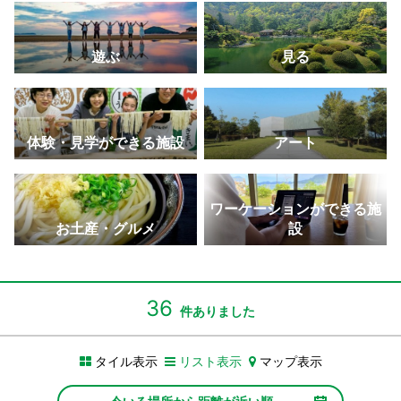
景・夜景はおすすめ。
ができる
の名城。
学校校舎跡。
叶う天使の道。
さぬきこどもの国
大串自然公園
金丸座
父母ヶ浜
寒霞渓
遊ぶ
見る
体験型の遊びを通して一日中家族で楽しめる大型児
海・山・風などの美しい自然が広がるレジャースポ
現存する日本最古の芝居小屋で「四国こんぴら歌舞
SNSで拡散！ウユニ塩湖のような写真が撮れる大人
四季折々の景色を楽しめる。ロープウェイからの眺
童館。
ット。
伎大芝居」開催
気スポット。
めは絶景
玉藻公園（玉藻城）
しろとり動物園
瀬戸大橋記念公園
高屋神社
二十四の瞳映画村
体験・見学ができる施設
アート
鯛に餌をあげて自分の願いが叶う”鯛願成就”体験がで
動物と距離が近い香川県唯一の動物園には、ホワイ
本州と四国を結ぶ瀬戸大橋を望むなら最高のロケー
標高404メートルにある天空の鳥居から市内と瀬戸
映画のロケ地で、どこか懐かしいノスタルジックな
きる
トタイガーも。
ション
内海を一望
スポット
高松中央商店街
和三盆（讃州井筒屋敷）
四国水族館
紫雲出山
オリーブ公園
ワーケーションができる施
アーケードが日本一長いことで知られる商店街。
まろやかで上品な甘みの和三盆糖で可愛らしい型抜
四国のダイナミックな水景を再現した四国最大級の
ニューヨークタイムズにも取り上げられた桜の名所
約2,000本のオリーブ畑に囲まれた見どころ満載の
お土産・グルメ
設
き体験ができる
水族館。
は絶景
道の駅公園。
男木島（港）
ランプロファイア（船からの写真）
満濃池
豊稔池堰堤
日本遺産（天狗岩丁場など）
港でアート作品が迎えてくれる、高松港からフェリ
世界的にも珍しい白と黒の縞模様ができた地質の名
灌漑用ため池としては日本最大級で6月にはゆる抜き
中世ヨーロッパの古城を思わせるアーチダム
日本遺産認定！「備讃諸島の石の島の物語」の構成
36
件ありました
ーで40分の島
所
が実施される
文化財が点在
香川県庁東館
いりこ（伊吹島）
津田の松原・琴林公園
総本山 善通寺
おさるの国 銚子渓
タイル表示
リスト表示
マップ表示
「文化遺産としてのモダニズム建築20選」に選ばれ
讃岐うどんには欠かせない新鮮な伊吹いりこは出汁
「日本の渚百選」に選ばれ、海水浴場としても人気
四国霊場八十八ヶ所札所で、弘法大師の誕生地。五
約500匹の猿の群れが見られ、モンキーショーを毎
た有名建築物
にぴったり
重塔がシンボル
日開催。