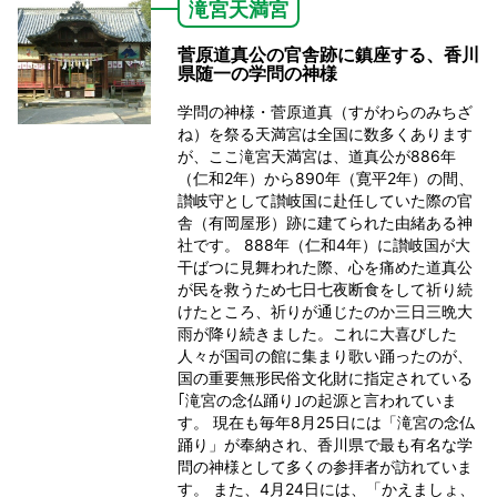
滝宮天満宮
菅原道真公の官舎跡に鎮座する、香川
県随一の学問の神様
学問の神様・菅原道真（すがわらのみちざ
ね）を祭る天満宮は全国に数多くあります
が、ここ滝宮天満宮は、道真公が886年
（仁和2年）から890年（寛平2年）の間、
讃岐守として讃岐国に赴任していた際の官
舎（有岡屋形）跡に建てられた由緒ある神
社です。 888年（仁和4年）に讃岐国が大
干ばつに見舞われた際、心を痛めた道真公
が民を救うため七日七夜断食をして祈り続
けたところ、祈りが通じたのか三日三晩大
雨が降り続きました。これに大喜びした
人々が国司の館に集まり歌い踊ったのが、
国の重要無形民俗文化財に指定されている
｢滝宮の念仏踊り｣の起源と言われていま
す。 現在も毎年8月25日には「滝宮の念仏
踊り」が奉納され、香川県で最も有名な学
問の神様として多くの参拝者が訪れていま
す。 また、4月24日には、「かえましょ、