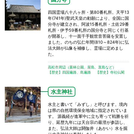
四国霊場八十八ヶ所・第80番札所。天平13
年(741年)聖武天皇の勅願により、全国に国
分寺が建立され、阿波15番札所・土佐29番
札所・伊予59番札所の国分寺と同じく行基
が開基し、十一面千手観世音菩薩を安置し
ました。のちの弘仁年間(810～824年)に弘
法大師が仏像を補修し、霊場に定めまし
た。
高松市周辺（栗林公園、屋島、直島など）
【歴史】四国遍路、島遍路
【歴史】寺社仏閣
水主神社
水主と書いて「みずし」と呼びます。境内
は県の自然環境保全地域に指定されていま
す。 源義経が進軍中に立ち寄って戦勝を祈
り、延歴九年には天台宗の最澄が参詣し、
また、弘法大師は閼伽井（あかい）水を掘