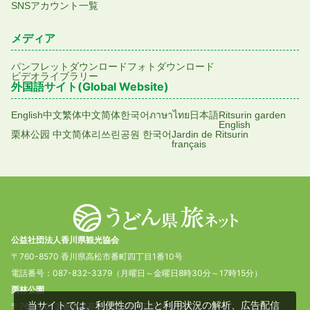
SNSアカウント一覧
メディア
パンフレットダウンロード
フォトダウンロード
ビデオライブラリー
外国語サイト(Global Website)
English
中文繁体
中文简体
한국어
ภาษาไทย
日本語
Ritsurin garden
English
栗林公园 中文简体
리쓰린공원 한국어
Jardin de Ritsurin
français
公益社団法人香川県観光協会
〒760-8570 香川県高松市番町四丁目1番10号
電話番号：087-832-3379（月曜日～金曜日8時30分～17時15分）
栗林公園
当サイトでは、利便性の向上と利用状況の解析、広告配信
〒760-0073 香川県高松市栗林町1丁目20番16号