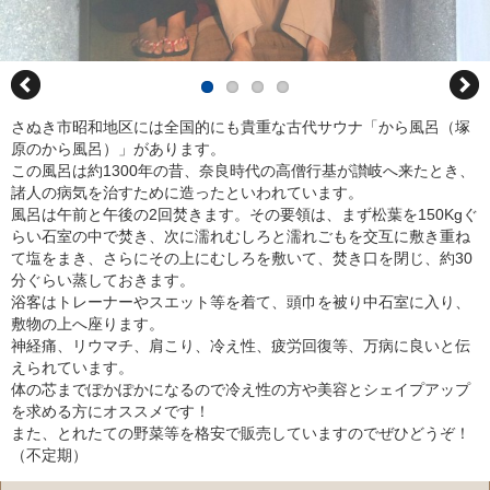
さぬき市昭和地区には全国的にも貴重な古代サウナ「から風呂（塚
原のから風呂）」があります。
この風呂は約1300年の昔、奈良時代の高僧行基が讃岐へ来たとき、
諸人の病気を治すために造ったといわれています。
風呂は午前と午後の2回焚きます。その要領は、まず松葉を150Kgぐ
らい石室の中で焚き、次に濡れむしろと濡れごもを交互に敷き重ね
て塩をまき、さらにその上にむしろを敷いて、焚き口を閉じ、約30
分ぐらい蒸しておきます。
浴客はトレーナーやスエット等を着て、頭巾を被り中石室に入り、
敷物の上へ座ります。
神経痛、リウマチ、肩こり、冷え性、疲労回復等、万病に良いと伝
えられています。
体の芯までぽかぽかになるので冷え性の方や美容とシェイプアップ
を求める方にオススメです！
また、とれたての野菜等を格安で販売していますのでぜひどうぞ！
（不定期）