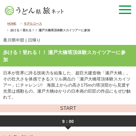
HOME
モデルコース
歩ける！登れる！！ 瀬戸大橋塔頂体験スカイツアーに参加
香川県中部
| 日帰り
歩ける！登れる！！ 瀬戸大橋塔頂体験スカイツアーに参
加
日本が世界に誇る技術力を結集した、超巨大建造物「瀬戸大橋」。
その壮大さを体感できるスリル満点の「瀬戸大橋塔頂体験スカイツ
アー」にチャレンジ! 海面上からの高さ175mの塔頂部から見渡す
光景は感動もの。瀬戸大橋ゆかりの日本画の巨匠の作品にもぜひ触
れて。
START
9：00