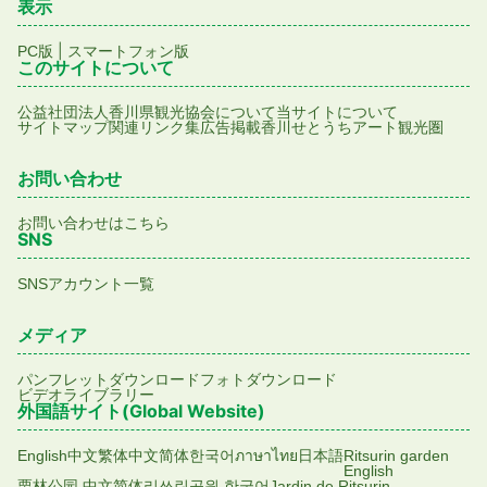
表示
|
PC版
スマートフォン版
このサイトについて
公益社団法人香川県観光協会について
当サイトについて
サイトマップ
関連リンク集
広告掲載
香川せとうちアート観光圏
お問い合わせ
お問い合わせはこちら
SNS
SNSアカウント一覧
メディア
パンフレットダウンロード
フォトダウンロード
ビデオライブラリー
外国語サイト(Global Website)
English
中文繁体
中文简体
한국어
ภาษาไทย
日本語
Ritsurin garden
English
栗林公园 中文简体
리쓰린공원 한국어
Jardin de Ritsurin