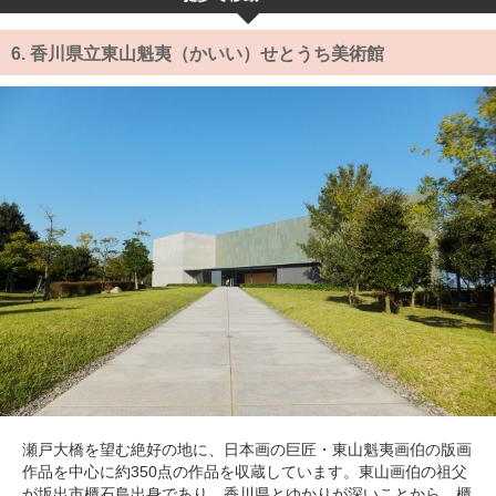
6.
香川県立東山魁夷（かいい）せとうち美術館
瀬戸大橋を望む絶好の地に、日本画の巨匠・東山魁夷画伯の版画
作品を中心に約350点の作品を収蔵しています。東山画伯の祖父
が坂出市櫃石島出身であり、香川県とゆかりが深いことから、櫃