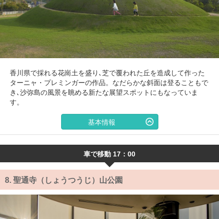
香川県で採れる花崗土を盛り､芝で覆われた丘を造成して作った
ターニャ・プレミンガーの作品。なだらかな斜面は登ることもで
き､沙弥島の風景を眺める新たな展望スポットにもなっていま
す。
基本情報
車で移動 17：00
8.
聖通寺（しょうつうじ）山公園