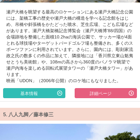
瀬戸大橋を眺望する最高のロケーションにある瀬戸大橋記念公園
には、架橋工事の歴史や瀬戸大橋の構造を学べる記念館をはじ
め、吊橋や斜張橋をかたどった噴水、芝生広場、こども広場など
があります。瀬戸大橋架橋記念博覧会（瀬戸大橋博'88/四国）の
会場跡地を整備した面積10.2haの海浜公園で、サッカー場が4面
とれる球技場やターゲットバードゴルフ場も整備され、多くのス
ポーツファンに利用されています。さらに、園内には、彫刻家流
政之氏の数多くの作品に加えて、隣接地には「香川県立東山魁夷
せとうち美術館」や、108mの高さから360度のパノラマ眺望で
瀬戸内海を楽しめる回転式展望タワーの「瀬戸大橋タワー」があ
ります。
映画「UDON」（2006年公開）のロケ地にもなりました。
基本情報
詳細ページ
5.
八人九脚／藤本修三