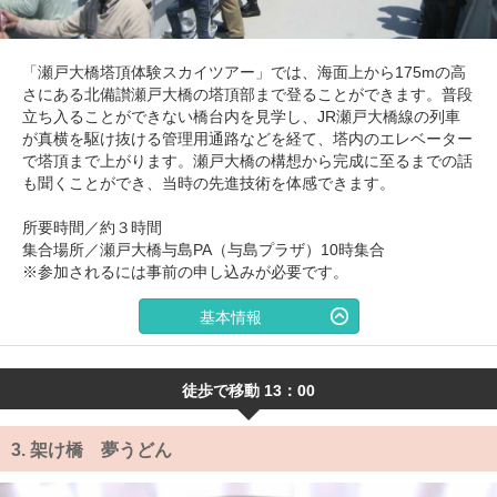
「瀬戸大橋塔頂体験スカイツアー」では、海面上から175mの高
さにある北備讃瀬戸大橋の塔頂部まで登ることができます。普段
立ち入ることができない橋台内を見学し、JR瀬戸大橋線の列車
が真横を駆け抜ける管理用通路などを経て、塔内のエレベーター
で塔頂まで上がります。瀬戸大橋の構想から完成に至るまでの話
も聞くことができ、当時の先進技術を体感できます。
所要時間／約３時間
集合場所／瀬戸大橋与島PA（与島プラザ）10時集合
※参加されるには事前の申し込みが必要です。
基本情報
徒歩で移動 13：00
3.
架け橋 夢うどん