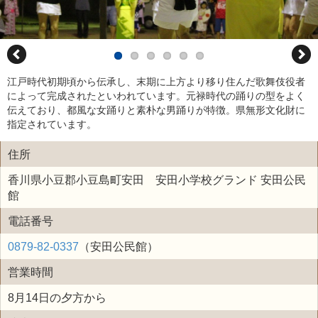
江戸時代初期頃から伝承し、末期に上方より移り住んだ歌舞伎役者
によって完成されたといわれています。元禄時代の踊りの型をよく
伝えており、都風な女踊りと素朴な男踊りが特徴。県無形文化財に
指定されています。
住所
香川県小豆郡小豆島町安田 安田小学校グランド 安田公民
館
電話番号
0879-82-0337
（安田公民館）
営業時間
8月14日の夕方から