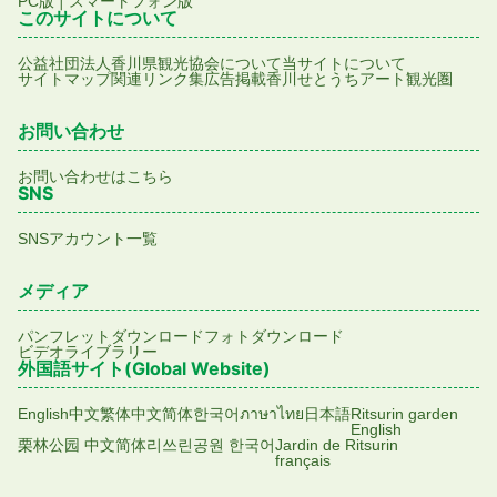
|
PC版
スマートフォン版
このサイトについて
公益社団法人香川県観光協会について
当サイトについて
サイトマップ
関連リンク集
広告掲載
香川せとうちアート観光圏
お問い合わせ
お問い合わせはこちら
SNS
SNSアカウント一覧
メディア
パンフレットダウンロード
フォトダウンロード
ビデオライブラリー
外国語サイト(Global Website)
English
中文繁体
中文简体
한국어
ภาษาไทย
日本語
Ritsurin garden
English
栗林公园 中文简体
리쓰린공원 한국어
Jardin de Ritsurin
français