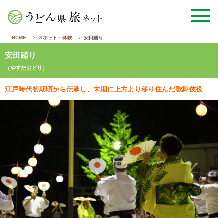
HOME
スポット・体験
安田踊り
安田踊り
（やすだおどり）
江戸時代初期頃から伝承し、末期に上方より移り住んだ歌舞伎役者によって完成されたといわれています。元禄…