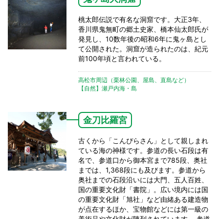
桃太郎伝説で有名な洞窟です。大正3年、
香川県鬼無町の郷土史家、橋本仙太郎氏が
発見し、10数年後の昭和6年に鬼ヶ島とし
て公開された。洞窟が造られたのは、紀元
前100年頃と言われている。
高松市周辺（栗林公園、屋島、直島など）
【自然】瀬戸内海・島
金刀比羅宮
古くから「こんぴらさん」として親しまれ
ている海の神様です。参道の長い石段は有
名で、参道口から御本宮まで785段、奥社
までは、1,368段にも及びます。参道から
奥社までの石段沿いには大門、五人百姓、
国の重要文化財「書院」。広い境内には国
の重要文化財「旭社」など由緒ある建造物
が点在するほか、宝物館などには第一級の
美術品や文化財が陳列されています。 参道