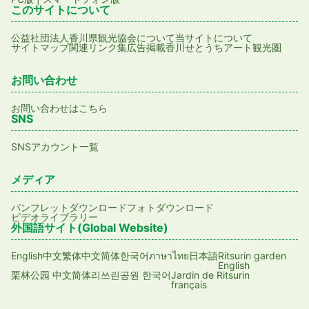
このサイトについて
公益社団法人香川県観光協会について
当サイトについて
サイトマップ
関連リンク集
広告掲載
香川せとうちアート観光圏
お問い合わせ
お問い合わせはこちら
SNS
SNSアカウント一覧
メディア
パンフレットダウンロード
フォトダウンロード
ビデオライブラリー
外国語サイト(Global Website)
English
日本語
Ritsurin garden
中文繁体
中文简体
한국어
ภาษาไทย
English
Jardin de Ritsurin
栗林公园 中文简体
리쓰린공원 한국어
français