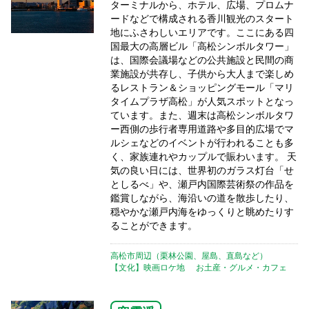
ターミナルから、ホテル、広場、プロムナ
ードなどで構成される香川観光のスタート
地にふさわしいエリアです。ここにある四
国最大の高層ビル「高松シンボルタワー」
は、国際会議場などの公共施設と民間の商
業施設が共存し、子供から大人まで楽しめ
るレストラン＆ショッピングモール「マリ
タイムプラザ高松」が人気スポットとなっ
ています。また、週末は高松シンボルタワ
ー西側の歩行者専用道路や多目的広場でマ
ルシェなどのイベントが行われることも多
く、家族連れやカップルで賑わいます。 天
気の良い日には、世界初のガラス灯台「せ
としるべ」や、瀬戸内国際芸術祭の作品を
鑑賞しながら、海沿いの道を散歩したり、
穏やかな瀬戸内海をゆっくりと眺めたりす
ることができます。
高松市周辺（栗林公園、屋島、直島など）
【文化】映画ロケ地
お土産・グルメ・カフェ