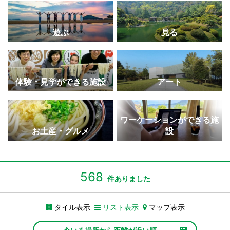
景・夜景はおすすめ。
ができる
の名城。
学校校舎跡。
叶う天使の道。
さぬきこどもの国
大串自然公園
金丸座
父母ヶ浜
寒霞渓
遊ぶ
見る
体験型の遊びを通して一日中家族で楽しめる大型児
海・山・風などの美しい自然が広がるレジャースポ
現存する日本最古の芝居小屋で「四国こんぴら歌舞
SNSで拡散！ウユニ塩湖のような写真が撮れる大人
四季折々の景色を楽しめる。ロープウェイからの眺
童館。
ット。
伎大芝居」開催
気スポット。
めは絶景
玉藻公園（玉藻城）
しろとり動物園
瀬戸大橋記念公園
高屋神社
二十四の瞳映画村
体験・見学ができる施設
アート
鯛に餌をあげて自分の願いが叶う”鯛願成就”体験がで
動物と距離が近い香川県唯一の動物園には、ホワイ
本州と四国を結ぶ瀬戸大橋を望むなら最高のロケー
標高404メートルにある天空の鳥居から市内と瀬戸
映画のロケ地で、どこか懐かしいノスタルジックな
きる
トタイガーも。
ション
内海を一望
スポット
高松中央商店街
和三盆（讃州井筒屋敷）
四国水族館
紫雲出山
オリーブ公園
ワーケーションができる施
アーケードが日本一長いことで知られる商店街。
まろやかで上品な甘みの和三盆糖で可愛らしい型抜
四国のダイナミックな水景を再現した四国最大級の
ニューヨークタイムズにも取り上げられた桜の名所
約2,000本のオリーブ畑に囲まれた見どころ満載の
お土産・グルメ
設
き体験ができる
水族館。
は絶景
道の駅公園。
男木島（港）
ランプロファイア（船からの写真）
満濃池
豊稔池堰堤
日本遺産（天狗岩丁場など）
港でアート作品が迎えてくれる、高松港からフェリ
世界的にも珍しい白と黒の縞模様ができた地質の名
灌漑用ため池としては日本最大級で6月にはゆる抜き
中世ヨーロッパの古城を思わせるアーチダム
日本遺産認定！「備讃諸島の石の島の物語」の構成
568
件ありました
ーで40分の島
所
が実施される
文化財が点在
香川県庁東館
いりこ（伊吹島）
津田の松原・琴林公園
総本山 善通寺
おさるの国 銚子渓
タイル表示
リスト表示
マップ表示
「文化遺産としてのモダニズム建築20選」に選ばれ
讃岐うどんには欠かせない新鮮な伊吹いりこは出汁
「日本の渚百選」に選ばれ、海水浴場としても人気
四国霊場八十八ヶ所札所で、弘法大師の誕生地。五
約500匹の猿の群れが見られ、モンキーショーを毎
た有名建築物
にぴったり
重塔がシンボル
日開催。