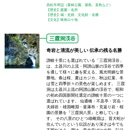
高松市周辺（栗林公園、屋島、直島など）
【歴史】庭園・名所
【歴史】城・史跡、文化財・名勝
【文化】映画ロケ地
三霞洞渓谷
奇岩と清流が美しい 伝承の残る名勝
讃岐十景にも選ばれている「三霞洞渓谷」
は、土器川の上流・阿讃山脈の渓谷で四季
を通して様々に趣を変える、風光明媚な景
勝地。春は桜、夏はカジカ、秋は紅葉、冬
は雪と四季折々の景色が楽しめます。 三霞
洞は土器川上流の阿讃山脈の渓谷で、昭和
の初め四国新聞社選定の讃岐十景の一つに
選ばれています。 仙通橋・不及亭・宮岳・
夫婦岩・雄淵雌淵・釜瀑布・見返り岩・桜
園の景勝を『三霞洞八景』と称していま
す。 その八景のひとつ雄雌淵は、昔大蛇が
住んでいたという伝説があり深さは今でも
不明だそう。淵は、昔大干ばつの折、弘法