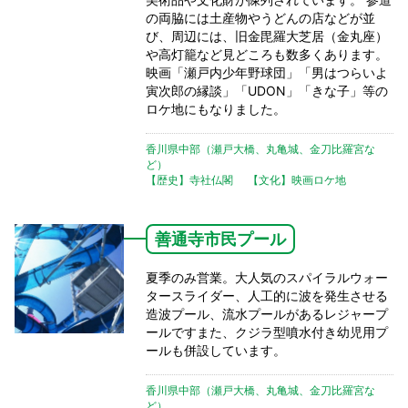
の両脇には土産物やうどんの店などが並
び、周辺には、旧金毘羅大芝居（金丸座）
や高灯籠など見どころも数多くあります。
映画「瀬戸内少年野球団」「男はつらいよ
寅次郎の縁談」「UDON」「きな子」等の
ロケ地にもなりました。
香川県中部（瀬戸大橋、丸亀城、金刀比羅宮な
ど）
【歴史】寺社仏閣
【文化】映画ロケ地
善通寺市民プール
夏季のみ営業。大人気のスパイラルウォー
タースライダー、人工的に波を発生させる
造波プール、流水プールがあるレジャープ
ールですまた、クジラ型噴水付き幼児用プ
ールも併設しています。
香川県中部（瀬戸大橋、丸亀城、金刀比羅宮な
ど）