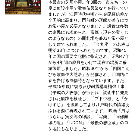
本最古の芝居小屋。年3回の「市立ち」の
度に仮設小屋で歌舞伎興業などを行ってい
ましたが、江戸時代中頃から金毘羅信仰が
全国的に高まり、門前町の形態が整うにつ
れ常小屋が必要となりました。設置は多数
の庶民にも求められ、富籤（現在の宝くじ
のようなもの）の開札場を兼ねた常小屋と
して建てられました。 「金丸座」の名称は
明治33年につけられたものです。昭和45
年に国の重要文化財に指定され、昭和47年
から4年間の歳月をかけて現在の場所に移
築復原しました。昭和60年から「四国こん
ぴら歌舞伎大芝居」が開催され、四国路に
春を告げる風物詩となっています。また、
平成15年度に復原及び耐震構造補強工事
（平成の大改修）が行われ、調査中に発見
された痕跡を検証し、「ブドウ棚」と「か
けすじ」 を復原してより江戸時代の情緒あ
ふれる姿に再現されています。 映画「男は
つらいよ寅次郎の縁談」「写楽」「阿修羅
城の瞳」「UDON」「最後の忠臣蔵」のロ
ケ地にもなりました。