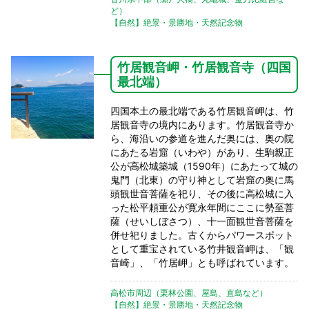
ど）
【自然】絶景・景勝地・天然記念物
竹居観音岬・竹居観音寺（四国
最北端）
四国本土の最北端である竹居観音岬は、竹
居観音寺の境内にあります。竹居観音寺か
ら、海沿いの参道を進んだ奥には、奥の院
にあたる岩窟（いわや）があり、生駒親正
公が高松城築城（1590年）にあたって城の
鬼門（北東）の守り神として岩窟の奥に馬
頭観世音菩薩を祀り、その後に高松城に入
った松平頼重公が寛永年間にここに勢至菩
薩（せいしぼさつ）、十一面観世音菩薩を
併せ祀りました。古くからパワースポット
として重宝されている竹井観音岬は、「観
音崎」、「竹居岬」とも呼ばれています。
高松市周辺（栗林公園、屋島、直島など）
【自然】絶景・景勝地・天然記念物