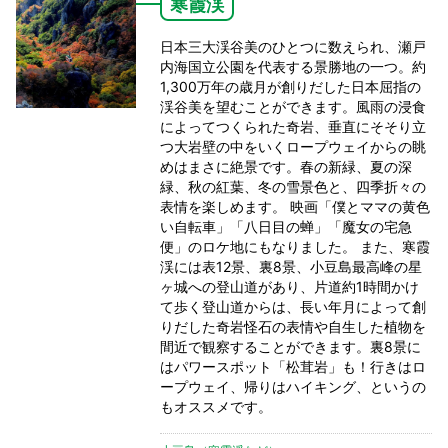
寒霞渓
日本三大渓谷美のひとつに数えられ、瀬戸
内海国立公園を代表する景勝地の一つ。約
1,300万年の歳月が創りだした日本屈指の
渓谷美を望むことができます。風雨の浸食
によってつくられた奇岩、垂直にそそり立
つ大岩壁の中をいくロープウェイからの眺
めはまさに絶景です。春の新緑、夏の深
緑、秋の紅葉、冬の雪景色と、四季折々の
表情を楽しめます。 映画「僕とママの黄色
い自転車」「八日目の蝉」「魔女の宅急
便」のロケ地にもなりました。 また、寒霞
渓には表12景、裏8景、小豆島最高峰の星
ヶ城への登山道があり、片道約1時間かけ
て歩く登山道からは、長い年月によって創
りだした奇岩怪石の表情や自生した植物を
間近で観察することができます。裏8景に
はパワースポット「松茸岩」も！行きはロ
ープウェイ、帰りはハイキング、というの
もオススメです。