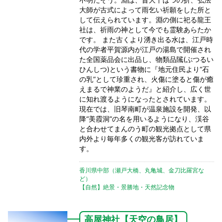
大師が古式によって雨乞い祈願をした所と
して伝えられています。淵の側に祀る龍王
社は、祈雨の神として今でも霊験あらたか
です。 また古くより湧き出る水は、江戸時
代の学者平賀源内が江戸の湯島で開催され
た全国薬品会に出品し、物類品隲(ぶつるい
ひんしつ)という書物に『地元住民より“石
の乳”として珍重され、火傷に塗ると傷が癒
えまるで神業のようだ』と紹介し、広く世
に知れ渡るようになったとされています。
現在では、旧琴南町が温泉施設を開発、以
降“美霞洞”の名を用いるようになり、渓谷
と合わせてまんのう町の観光拠点として県
内外より毎年多くの観光客が訪れていま
す。
香川県中部（瀬戸大橋、丸亀城、金刀比羅宮な
ど）
【自然】絶景・景勝地・天然記念物
高屋神社【天空の鳥居】