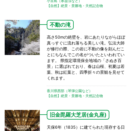
小豆島（寒霞渓など）
【自然】絶景・景勝地・天然記念物
不動の滝
高さ50mの絶壁を、岩にあたりながらほぼ
真っすぐに流れ落ちる美しい滝。弘法大師
が修行の際、この岩に不動の像を刻んだこ
とにちなんでこの名がついたといわれてい
ます。 県指定環境保全地域の「さぬき百
景」に選ばれており、春は山桜、初夏は若
葉、秋は紅葉と、四季折々の景観を見せて
くれます。
香川県西部（琴弾公園など）
【自然】絶景・景勝地・天然記念物
旧金毘羅大芝居(金丸座)
天保6年（1835）に建てられた現存する日