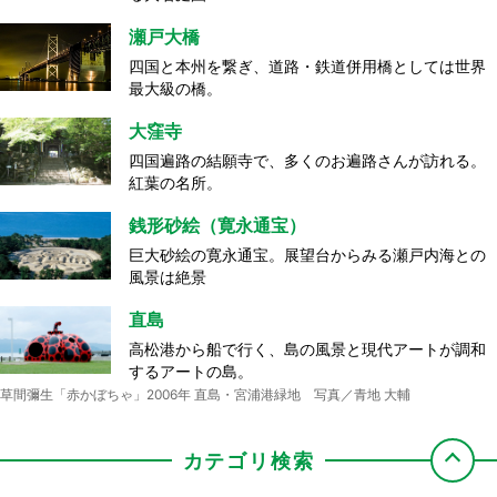
瀬戸大橋
四国と本州を繋ぎ、道路・鉄道併用橋としては世界
最大級の橋。
大窪寺
四国遍路の結願寺で、多くのお遍路さんが訪れる。
紅葉の名所。
銭形砂絵（寛永通宝）
巨大砂絵の寛永通宝。展望台からみる瀬戸内海との
風景は絶景
直島
高松港から船で行く、島の風景と現代アートが調和
するアートの島。
草間彌生「赤かぼちゃ」2006年 直島・宮浦港緑地 写真／青地 大輔
カテゴリ検索
屋島
ドルフィンセンター
丸亀城
海員学校（粟島）
エンジェルロード
源平合戦の古戦場として知られ、屋島から見る夕
餌やりやイルカと一緒に泳ぐなど、非日常的な体験
現存する木造十二天守の一つで、石垣が美しい石垣
船で島に渡るとひときわ目を引く日本初の海員養成
干潮時に、大切な人と手をつないで渡ると願い事が