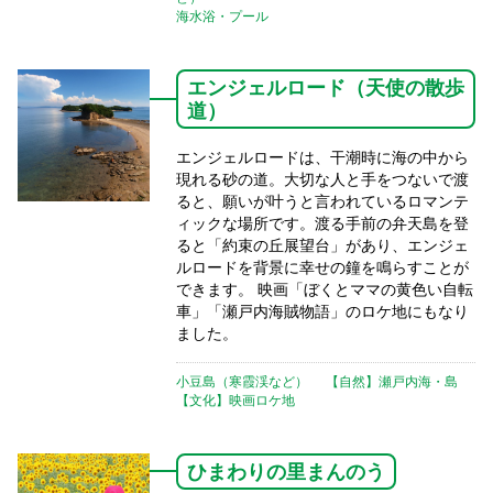
海水浴・プール
エンジェルロード（天使の散歩
道）
エンジェルロードは、干潮時に海の中から
現れる砂の道。大切な人と手をつないで渡
ると、願いが叶うと言われているロマンテ
ィックな場所です。渡る手前の弁天島を登
ると「約束の丘展望台」があり、エンジェ
ルロードを背景に幸せの鐘を鳴らすことが
できます。 映画「ぼくとママの黄色い自転
車」「瀬戸内海賊物語」のロケ地にもなり
ました。
小豆島（寒霞渓など）
【自然】瀬戸内海・島
【文化】映画ロケ地
ひまわりの里まんのう