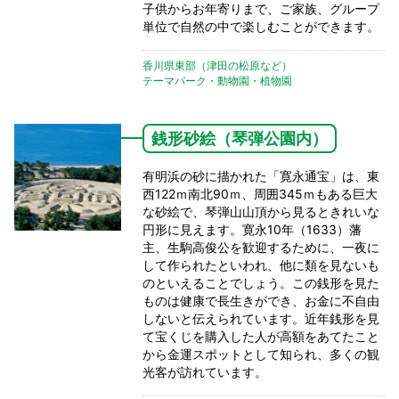
子供からお年寄りまで、ご家族、グループ
単位で自然の中で楽しむことができます。
香川県東部（津田の松原など）
テーマパーク・動物園・植物園
銭形砂絵（琴弾公園内）
有明浜の砂に描かれた「寛永通宝」は、東
西122ｍ南北90ｍ、周囲345ｍもある巨大
な砂絵で、琴弾山山頂から見るときれいな
円形に見えます。寛永10年（1633）藩
主、生駒高俊公を歓迎するために、一夜に
して作られたといわれ、他に類を見ないも
のといえることでしょう。この銭形を見た
ものは健康で長生きができ、お金に不自由
しないと伝えられています。近年銭形を見
て宝くじを購入した人が高額をあてたこと
から金運スポットとして知られ、多くの観
光客が訪れています。