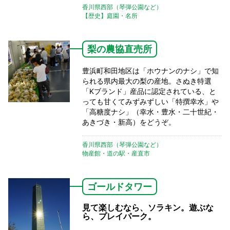
香川県西部（琴弾公園など）
【歴史】庭園・名所
梨の農協直売所
豊浜町和田地区は「ホウナンのナシ」で知
られる県内最大の梨の産地。さぬき特選
「Kブランド」産品に認定されている、と
っても甘くてみずみずしい「特撰幸水」や
「高糖度ナシ」（幸水・豊水・二十世紀・
あきづき・新高）をどうぞ。
香川県西部（琴弾公園など）
物産館・道の駅・産直市
ゴールドタワー
見て楽しむなら、ソラキン。遊ぶな
ら、プレイパーク。