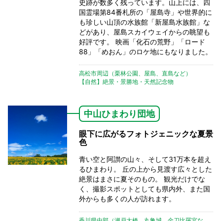
史跡が数多く残っています。山上には、四
国霊場第84番札所の「屋島寺」や世界的に
も珍しい山頂の水族館「新屋島水族館」な
どがあり、屋島スカイウェイからの眺望も
好評です。 映画「化石の荒野」「ロード
88」「めおん」のロケ地にもなりました。
高松市周辺（栗林公園、屋島、直島など）
【自然】絶景・景勝地・天然記念物
中山ひまわり団地
眼下に広がるフォトジェニックな夏景
色
青い空と阿讃の山々、そして31万本を超え
るひまわり。 丘の上から見渡す広々とした
絶景はまさに夏そのもの。 観光だけでな
く、撮影スポットとしても県内外、また国
外からも多くの人が訪れます。
香川県中部（瀬戸大橋、丸亀城、金刀比羅宮な