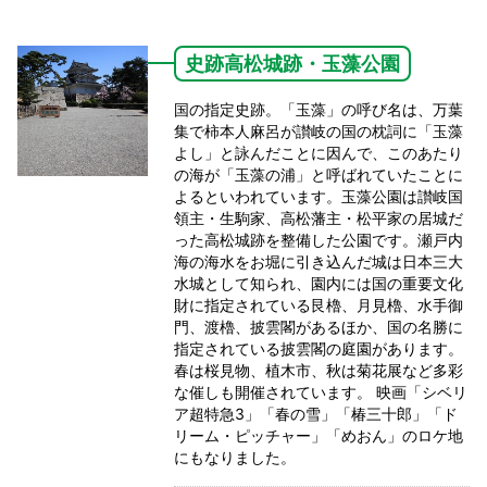
史跡高松城跡・玉藻公園
国の指定史跡。「玉藻」の呼び名は、万葉
集で柿本人麻呂が讃岐の国の枕詞に「玉藻
よし」と詠んだことに因んで、このあたり
の海が「玉藻の浦」と呼ばれていたことに
よるといわれています。玉藻公園は讃岐国
領主・生駒家、高松藩主・松平家の居城だ
った高松城跡を整備した公園です。瀬戸内
海の海水をお堀に引き込んだ城は日本三大
水城として知られ、園内には国の重要文化
財に指定されている艮櫓、月見櫓、水手御
門、渡櫓、披雲閣があるほか、国の名勝に
指定されている披雲閣の庭園があります。
春は桜見物、植木市、秋は菊花展など多彩
な催しも開催されています。 映画「シベリ
ア超特急3」「春の雪」「椿三十郎」「ド
リーム・ピッチャー」「めおん」のロケ地
にもなりました。