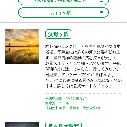
今いる場所から距離が近い順
おすすめ順
父母ヶ浜
約1kmのロングビーチを誇る穏やかな海水
浴場。毎年夏には多くの海水浴客が訪れま
す。瀬戸内海の燧灘に沈む夕日が美しく、
絶景スポットとして知られています。平成
30年8月には、じゃらん「行ってみたい夕
日絶景」アンケートで1位に選ばれまし
た。 他にも鏡に映る景色が人気になってい
ます。詳しくは公式サイトをチェック。
香川県西部（琴弾公園など）
海水浴・プール
【自然】絶景・景勝地・天然記念物
鬼ヶ島大洞窟