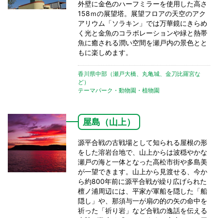
外壁に金色のハーフミラーを使用した高さ
158ｍの展望塔。展望フロアの天空のアク
アリウム「ソラキン」では万華鏡にきらめ
く光と金魚のコラボレーションや緑と熱帯
魚に癒される潤い空間を瀬戸内の景色とと
もに楽しめます。
香川県中部（瀬戸大橋、丸亀城、金刀比羅宮な
ど）
テーマパーク・動物園・植物園
屋島（山上）
源平合戦の古戦場として知られる屋根の形
をした溶岩台地で、山上からは波穏やかな
瀬戸の海と一体となった高松市街や多島美
が一望できます。山上から見渡せる、今か
ら約800年前に源平合戦が繰り広げられた
檀ノ浦周辺には、平家が軍船を隠した「船
隠し」や、那須与一が扇の的の矢の命中を
祈った「祈り岩」など合戦の逸話を伝える