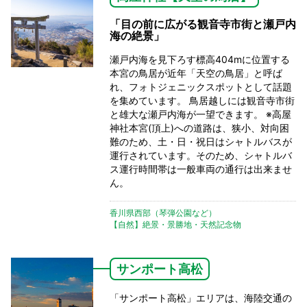
「目の前に広がる観音寺市街と瀬戸内
海の絶景」
瀬戸内海を見下ろす標高404mに位置する
本宮の鳥居が近年「天空の鳥居」と呼ば
れ、フォトジェニックスポットとして話題
を集めています。 鳥居越しには観音寺市街
と雄大な瀬戸内海が一望できます。 ※高屋
神社本宮(頂上)への道路は、狭小、対向困
難のため、土・日・祝日はシャトルバスが
運行されています。そのため、シャトルバ
ス運行時間帯は一般車両の通行は出来ませ
ん。
香川県西部（琴弾公園など）
【自然】絶景・景勝地・天然記念物
サンポート高松
「サンポート高松」エリアは、海陸交通の