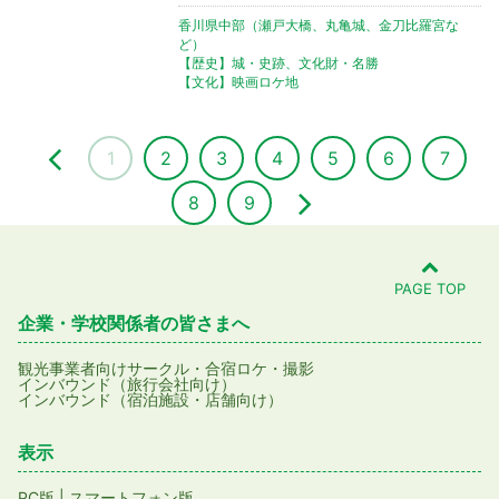
香川県中部（瀬戸大橋、丸亀城、金刀比羅宮な
ど）
【歴史】城・史跡、文化財・名勝
【文化】映画ロケ地
1
2
3
4
5
6
7
8
9
PAGE TOP
企業・学校関係者の皆さまへ
観光事業者向け
サークル・合宿
ロケ・撮影
インバウンド（旅行会社向け）
インバウンド（宿泊施設・店舗向け）
表示
PC版
|
スマートフォン版