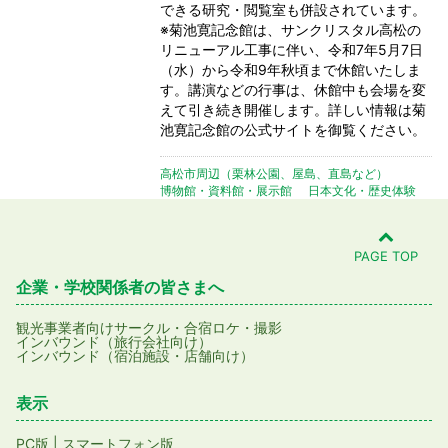
できる研究・閲覧室も併設されています。
※菊池寛記念館は、サンクリスタル高松の
リニューアル工事に伴い、令和7年5月7日
（水）から令和9年秋頃まで休館いたしま
す。講演などの行事は、休館中も会場を変
えて引き続き開催します。詳しい情報は菊
池寛記念館の公式サイトを御覧ください。
高松市周辺（栗林公園、屋島、直島など）
博物館・資料館・展示館
日本文化・歴史体験
PAGE TOP
企業・学校関係者の皆さまへ
観光事業者向け
サークル・合宿
ロケ・撮影
インバウンド（旅行会社向け）
インバウンド（宿泊施設・店舗向け）
表示
PC版
|
スマートフォン版