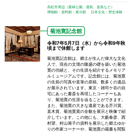
高松市周辺（栗林公園、屋島、直島など）
博物館・資料館・展示館
日本文化・歴史体験
菊池寛記念館
令和7年5月7日（水）から令和9年秋
頃まで休館します
菊池寛記念館は、郷土が生んだ偉大な文化
人で、現在の文壇の隆盛の礎を築いた菊池
寛の功績と、その生涯を紹介するメモリア
ルミュージアムです。記念館には、菊池寛
の生前の写真や直筆の原稿、数多くの遺品
が展示されています。東京・雑司ケ谷の自
宅にあった書斎を再現したコーナーもあ
り、菊池寛の生涯を辿ることができます。
また、菊池寛の大きな遺産である芥川賞、
直木賞、菊池寛賞の全貌を展示と映像で紹
介しています。この他にも、大藪春彦、西
村望、村山籌子の資料を展示した郷土ゆか
りの作家コーナーや、菊池寛の蔵書を閲覧