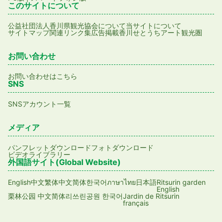
このサイトについて
公益社団法人香川県観光協会について
当サイトについて
サイトマップ
関連リンク集
広告掲載
香川せとうちアート観光圏
お問い合わせ
お問い合わせはこちら
SNS
SNSアカウント一覧
メディア
パンフレットダウンロード
フォトダウンロード
ビデオライブラリー
外国語サイト(Global Website)
English
日本語
Ritsurin garden
中文繁体
中文简体
한국어
ภาษาไทย
English
Jardin de Ritsurin
栗林公园 中文简体
리쓰린공원 한국어
français