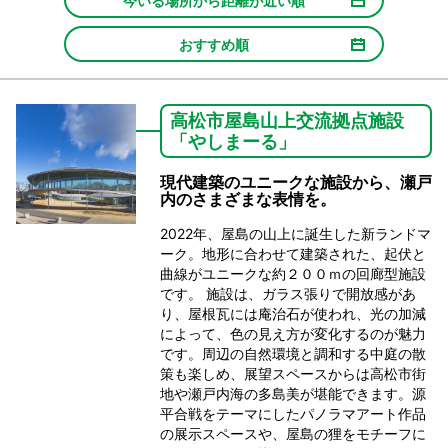
今いる場所から距離が近い順
おすすめ順
高松市屋島山上交流拠点施設
「やしまーる」
現代建築のユニークな施設から、瀬戸
内のさまざまな表情を。
2022年、屋島の山上に誕生した新ランドマ
ーク。地形に合わせて建築された、起伏と
曲線がユニークな約２００ｍの回廊型施設
です。 施設は、ガラス張りで開放感があ
り、屋根瓦には庵治石が使われ、光の加減
によって、色の見え方が変化するのが魅力
です。周辺の自然環境と調和する中庭の散
策も楽しめ、展望スペースからは高松市街
地や瀬戸内海の多島美が堪能できます。源
平合戦をテーマにしたパノラマアート作品
の展示スペースや、屋島の狸をモチーフに