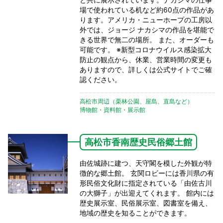
場で使われている机など約60点の作品があ
ります。アメリカ・ニューホープの工房以
外では、ジョージ ナカシマの作品を堪能で
きる世界で無二の場所。 また、オーダーも
可能です。 ※新型コロナウイルス感染拡大
防止の観点から、休業、営業時間の変更も
ありますので、詳しくは公式サイトでご確
認ください。
高松市周辺（栗林公園、屋島、直島など）
博物館・資料館・展示館
高松市香南歴史民俗郷土館
由佐城跡に建つ、天守閣を模した外観が特
徴的な郷土館。 玄関ロビーには香川県の有
形民俗文化財に指定されている「由佐古川
の大獅子」が出迎えてくれます。 館内には
歴史展示室、民俗展示室、図書室を備え、
地域の歴史を知ることができます。