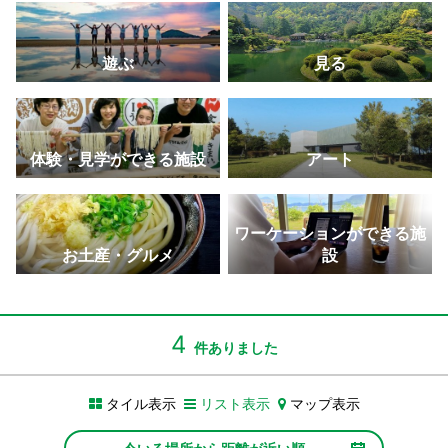
景・夜景はおすすめ。
ができる
の名城。
学校校舎跡。
叶う天使の道。
さぬきこどもの国
大串自然公園
金丸座
父母ヶ浜
寒霞渓
遊ぶ
見る
体験型の遊びを通して一日中家族で楽しめる大型児
海・山・風などの美しい自然が広がるレジャースポ
現存する日本最古の芝居小屋で「四国こんぴら歌舞
SNSで拡散！ウユニ塩湖のような写真が撮れる大人
四季折々の景色を楽しめる。ロープウェイからの眺
童館。
ット。
伎大芝居」開催
気スポット。
めは絶景
玉藻公園（玉藻城）
しろとり動物園
瀬戸大橋記念公園
高屋神社
二十四の瞳映画村
体験・見学ができる施設
アート
鯛に餌をあげて自分の願いが叶う”鯛願成就”体験がで
動物と距離が近い香川県唯一の動物園には、ホワイ
本州と四国を結ぶ瀬戸大橋を望むなら最高のロケー
標高404メートルにある天空の鳥居から市内と瀬戸
映画のロケ地で、どこか懐かしいノスタルジックな
きる
トタイガーも。
ション
内海を一望
スポット
高松中央商店街
和三盆（讃州井筒屋敷）
四国水族館
紫雲出山
オリーブ公園
ワーケーションができる施
アーケードが日本一長いことで知られる商店街。
まろやかで上品な甘みの和三盆糖で可愛らしい型抜
四国のダイナミックな水景を再現した四国最大級の
ニューヨークタイムズにも取り上げられた桜の名所
約2,000本のオリーブ畑に囲まれた見どころ満載の
お土産・グルメ
設
き体験ができる
水族館。
は絶景
道の駅公園。
男木島（港）
ランプロファイア（船からの写真）
満濃池
豊稔池堰堤
日本遺産（天狗岩丁場など）
港でアート作品が迎えてくれる、高松港からフェリ
世界的にも珍しい白と黒の縞模様ができた地質の名
灌漑用ため池としては日本最大級で6月にはゆる抜き
中世ヨーロッパの古城を思わせるアーチダム
日本遺産認定！「備讃諸島の石の島の物語」の構成
4
件ありました
ーで40分の島
所
が実施される
文化財が点在
香川県庁東館
いりこ（伊吹島）
津田の松原・琴林公園
総本山 善通寺
おさるの国 銚子渓
タイル表示
リスト表示
マップ表示
「文化遺産としてのモダニズム建築20選」に選ばれ
讃岐うどんには欠かせない新鮮な伊吹いりこは出汁
「日本の渚百選」に選ばれ、海水浴場としても人気
四国霊場八十八ヶ所札所で、弘法大師の誕生地。五
約500匹の猿の群れが見られ、モンキーショーを毎
た有名建築物
にぴったり
重塔がシンボル
日開催。