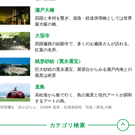
瀬戸大橋
四国と本州を繋ぎ、道路・鉄道併用橋としては世界
最大級の橋。
大窪寺
四国遍路の結願寺で、多くのお遍路さんが訪れる。
紅葉の名所。
銭形砂絵（寛永通宝）
巨大砂絵の寛永通宝。展望台からみる瀬戸内海との
風景は絶景
直島
高松港から船で行く、島の風景と現代アートが調和
するアートの島。
草間彌生「赤かぼちゃ」2006年 直島・宮浦港緑地 写真／青地 大輔
カテゴリ検索
屋島
ドルフィンセンター
丸亀城
海員学校（粟島）
エンジェルロード
源平合戦の古戦場として知られ、屋島から見る夕
餌やりやイルカと一緒に泳ぐなど、非日常的な体験
現存する木造十二天守の一つで、石垣が美しい石垣
船で島に渡るとひときわ目を引く日本初の海員養成
干潮時に、大切な人と手をつないで渡ると願い事が