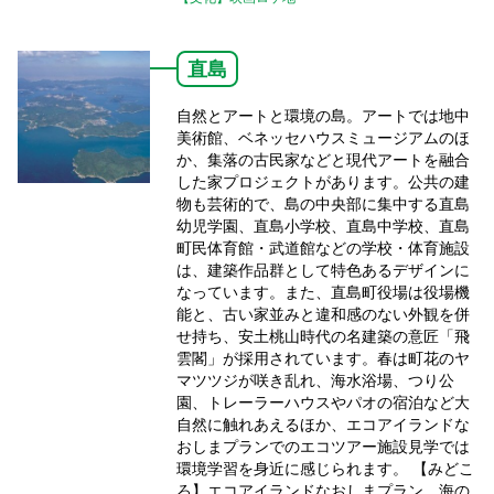
直島
自然とアートと環境の島。アートでは地中
美術館、ベネッセハウスミュージアムのほ
か、集落の古民家などと現代アートを融合
した家プロジェクトがあります。公共の建
物も芸術的で、島の中央部に集中する直島
幼児学園、直島小学校、直島中学校、直島
町民体育館・武道館などの学校・体育施設
は、建築作品群として特色あるデザインに
なっています。また、直島町役場は役場機
能と、古い家並みと違和感のない外観を併
せ持ち、安土桃山時代の名建築の意匠「飛
雲閣」が採用されています。春は町花のヤ
マツツジが咲き乱れ、海水浴場、つり公
園、トレーラーハウスやパオの宿泊など大
自然に触れあえるほか、エコアイランドな
おしまプランでのエコツアー施設見学では
環境学習を身近に感じられます。 【みどこ
ろ】エコアイランドなおしまプラン、海の