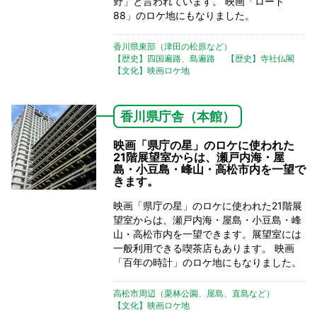
野」と言われています。 映画「ロード
88」のロケ地にもなりました。
香川県東部（津田の松原など）
【歴史】四国遍路、島遍路
【歴史】寺社仏閣
【文化】映画ロケ地
香川県庁舎（本館）
映画「県庁の星」のロケに使われた
21階展望室からは、瀬戸内海・屋
島・小豆島・峰山・高松市内を一望で
きます。
映画「県庁の星」のロケに使われた21階展
望室からは、瀬戸内海・屋島・小豆島・峰
山・高松市内を一望できます。展望室には
一般利用できる喫茶店もあります。 映画
「百年の時計」のロケ地にもなりました。
高松市周辺（栗林公園、屋島、直島など）
【文化】映画ロケ地