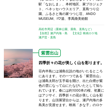
駅「なおしま」、本村地区、家プロジェク
ト、ベネッセハウスエリア、直島つり公
園、ふるさと海の家つつじ荘、ANDO
MUSEUM、I♡湯、李禹煥美術館
高松市周辺（栗林公園、屋島、直島など）
【自然】瀬戸内海・島
【文化】映画ロケ地
瀬戸芸・直島
紫雲出山
四季折々の花が美しく山を彩ります。
荘内半島には浦島伝説の地がいたるところ
にあります。その一つである「紫雲出山」
は浦島太郎が玉手箱を開け、出た白煙が紫
色の雲になって山にたなびいたとして知ら
れています。春には約1000本の桜、初夏に
はアジサイ、四季折々の花が美しく山を彩
ります。山頂展望台からは、瀬戸内海の多
島美が見渡せます。映画「きな子」のロケ