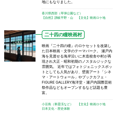
地にもなりました。
香川県西部（琴弾公園など）
【自然】讃岐平野・山
【文化】映画ロケ地
二十四の瞳映画村
映画『二十四の瞳』のロケセットを改築し
た日本映画・文学のテーマパーク。 瀬戸内
海を見渡せる海岸沿いに木造校舎や村が再
現され大正・昭和初期のノスタルジックな
雰囲気。 近年ではフォトジェニックスポッ
トとしても人気があり、壁面アート「シネ
マ・アートウォール」やブックカフェ・
FIGURE GALLERY海洋堂・瀬戸内国際芸術
祭作品などもオープンするなど話題も豊
富。
小豆島（寒霞渓など）
【文化】映画ロケ地
日本文化・歴史体験