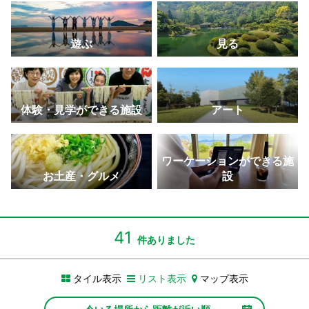
景・夜景はおすすめ。
ができる
の名城。
学校校舎跡。
叶う天使の道。
さぬきこどもの国
大串自然公園
金丸座
父母ヶ浜
寒霞渓
遊ぶ
見る
体験型の遊びを通して一日中家族で楽しめる大型児
海・山・風などの美しい自然が広がるレジャースポ
現存する日本最古の芝居小屋で「四国こんぴら歌舞
SNSで拡散！ウユニ塩湖のような写真が撮れる大人
四季折々の景色を楽しめる。ロープウェイからの眺
童館。
ット。
伎大芝居」開催
気スポット。
めは絶景
玉藻公園（玉藻城）
しろとり動物園
瀬戸大橋記念公園
高屋神社
二十四の瞳映画村
体験・見学ができる施設
アート
鯛に餌をあげて自分の願いが叶う”鯛願成就”体験がで
動物と距離が近い香川県唯一の動物園には、ホワイ
本州と四国を結ぶ瀬戸大橋を望むなら最高のロケー
標高404メートルにある天空の鳥居から市内と瀬戸
映画のロケ地で、どこか懐かしいノスタルジックな
きる
トタイガーも。
ション
内海を一望
スポット
高松中央商店街
和三盆（讃州井筒屋敷）
四国水族館
紫雲出山
オリーブ公園
ワーケーションができる施
アーケードが日本一長いことで知られる商店街。
まろやかで上品な甘みの和三盆糖で可愛らしい型抜
四国のダイナミックな水景を再現した四国最大級の
ニューヨークタイムズにも取り上げられた桜の名所
約2,000本のオリーブ畑に囲まれた見どころ満載の
お土産・グルメ
設
き体験ができる
水族館。
は絶景
道の駅公園。
男木島（港）
ランプロファイア（船からの写真）
満濃池
豊稔池堰堤
日本遺産（天狗岩丁場など）
港でアート作品が迎えてくれる、高松港からフェリ
世界的にも珍しい白と黒の縞模様ができた地質の名
灌漑用ため池としては日本最大級で6月にはゆる抜き
中世ヨーロッパの古城を思わせるアーチダム
日本遺産認定！「備讃諸島の石の島の物語」の構成
41
件ありました
ーで40分の島
所
が実施される
文化財が点在
香川県庁東館
いりこ（伊吹島）
津田の松原・琴林公園
総本山 善通寺
おさるの国 銚子渓
タイル表示
リスト表示
マップ表示
「文化遺産としてのモダニズム建築20選」に選ばれ
讃岐うどんには欠かせない新鮮な伊吹いりこは出汁
「日本の渚百選」に選ばれ、海水浴場としても人気
四国霊場八十八ヶ所札所で、弘法大師の誕生地。五
約500匹の猿の群れが見られ、モンキーショーを毎
た有名建築物
にぴったり
重塔がシンボル
日開催。