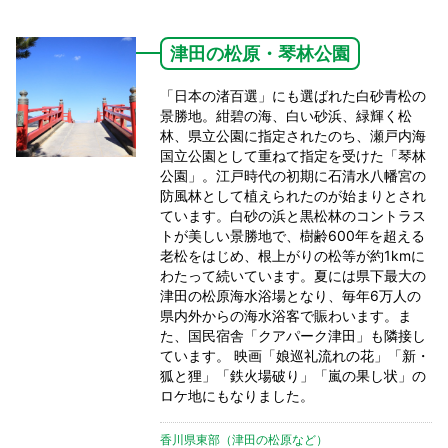
津田の松原・琴林公園
「日本の渚百選」にも選ばれた白砂青松の
景勝地。紺碧の海、白い砂浜、緑輝く松
林、県立公園に指定されたのち、瀬戸内海
国立公園として重ねて指定を受けた「琴林
公園」。江戸時代の初期に石清水八幡宮の
防風林として植えられたのが始まりとされ
ています。白砂の浜と黒松林のコントラス
トが美しい景勝地で、樹齢600年を超える
老松をはじめ、根上がりの松等が約1kmに
わたって続いています。夏には県下最大の
津田の松原海水浴場となり、毎年6万人の
県内外からの海水浴客で賑わいます。ま
た、国民宿舎「クアパーク津田」も隣接し
ています。 映画「娘巡礼流れの花」「新・
狐と狸」「鉄火場破り」「嵐の果し状」の
ロケ地にもなりました。
香川県東部（津田の松原など）