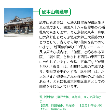
総本山善通寺
総本山善通寺は、弘法大師空海が御誕生さ
れた地であり、四国八十八ヶ所霊場の75番
札所でもあります。また京都の東寺、和歌
山の高野山とならぶ弘法大師三大霊跡のひ
とつとして、古くから篤い信仰をあつめて
います。 総面積約45,000平方メートルに
及ぶ広大な境内は、「伽藍」と称される東
院、「誕生院」と称される西院の東西二院
に分かれています。金堂、五重塔などが建
ち並ぶ「伽藍」は、創建時以来の寺域であ
り、御影堂を中心とする「誕生院」は、お
大師さまが御誕生された佐伯家の邸宅跡に
あたり、ともに弘法大師御誕生所としての
由縁を今に伝えています。
香川県中部（瀬戸大橋、丸亀城、金刀比羅宮な
ど）
【歴史】四国遍路、島遍路
【歴史】寺社仏閣
【文化】映画ロケ地