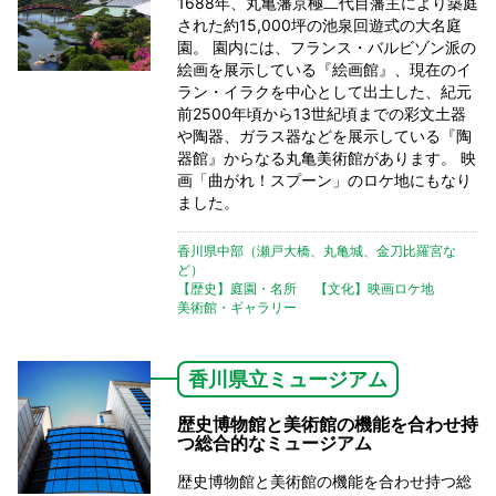
1688年、丸亀藩京極二代目藩主により築庭
された約15,000坪の池泉回遊式の大名庭
園。 園内には、フランス・バルビゾン派の
絵画を展示している『絵画館』、現在のイ
ラン・イラクを中心として出土した、紀元
前2500年頃から13世紀頃までの彩文土器
や陶器、ガラス器などを展示している『陶
器館』からなる丸亀美術館があります。 映
画「曲がれ！スプーン」のロケ地にもなり
ました。
香川県中部（瀬戸大橋、丸亀城、金刀比羅宮な
ど）
【歴史】庭園・名所
【文化】映画ロケ地
美術館・ギャラリー
香川県立ミュージアム
歴史博物館と美術館の機能を合わせ持
つ総合的なミュージアム
歴史博物館と美術館の機能を合わせ持つ総