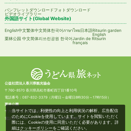
パンフレットダウンロード
フォトダウンロード
ビデオライブラリー
外国語サイト(Global Website)
English
日本語
Ritsurin garden
中文繁体
中文简体
한국어
ภาษาไทย
English
Jardin de Ritsurin
栗林公园 中文简体
리쓰린공원 한국어
français
公益社団法人香川県観光協会
〒760-8570 香川県高松市番町四丁目1番10号
電話番号：087-832-3379（月曜日～金曜日8時30分～17時15分）
栗林公園
当サイトでは、利便性の向上と利用状況の解析、広告配信
〒760-0073 香川県高松市栗林町1丁目20番16号
のためにCookieを使用しています。サイトを閲覧いただく
電話番号：087-833-7411（栗林公園観光事務所）
際には、Cookieの使用に同意いただく必要があります。詳
細は
クッキーポリシー
をご確認ください。