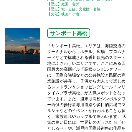
【歴史】庭園・名所
【歴史】城・史跡、文化財・名勝
【文化】映画ロケ地
サンポート高松
「サンポート高松」エリアは、海陸交通の
ターミナルから、ホテル、広場、プロムナ
ードなどで構成される香川観光のスタート
地にふさわしいエリアです。ここにある四
国最大の高層ビル「高松シンボルタワー」
は、国際会議場などの公共施設と民間の商
業施設が共存し、子供から大人まで楽しめ
るレストラン＆ショッピングモール「マリ
タイムプラザ高松」が人気スポットとなっ
ています。また、週末は高松シンボルタワ
ー西側の歩行者専用道路や多目的広場でマ
ルシェなどのイベントが行われることも多
く、家族連れやカップルで賑わいます。 天
気の良い日には、世界初のガラス灯台「せ
としるべ」や、瀬戸内国際芸術祭の作品を