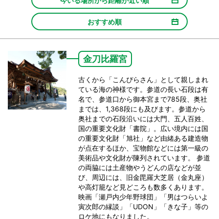
今いる場所から距離が近い順
おすすめ順
金刀比羅宮
古くから「こんぴらさん」として親しまれ
ている海の神様です。参道の長い石段は有
名で、参道口から御本宮まで785段、奥社
までは、1,368段にも及びます。参道から
奥社までの石段沿いには大門、五人百姓、
国の重要文化財「書院」。広い境内には国
の重要文化財「旭社」など由緒ある建造物
が点在するほか、宝物館などには第一級の
美術品や文化財が陳列されています。 参道
の両脇には土産物やうどんの店などが並
び、周辺には、旧金毘羅大芝居（金丸座）
や高灯籠など見どころも数多くあります。
映画「瀬戸内少年野球団」「男はつらいよ
寅次郎の縁談」「UDON」「きな子」等の
ロケ地にもなりました。