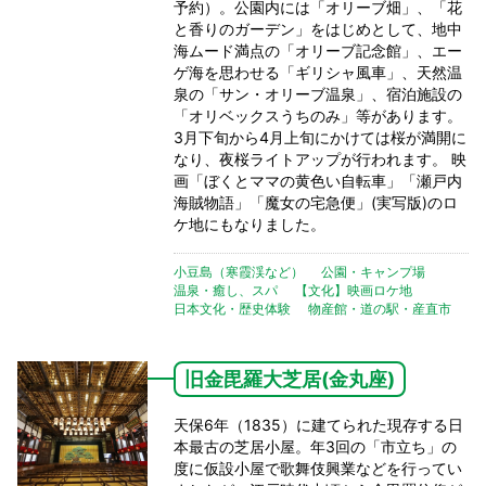
予約）。公園内には「オリーブ畑」、「花
と香りのガーデン」をはじめとして、地中
海ムード満点の「オリーブ記念館」、エー
ゲ海を思わせる「ギリシャ風車」、天然温
泉の「サン・オリーブ温泉」、宿泊施設の
「オリベックスうちのみ」等があります。
3月下旬から4月上旬にかけては桜が満開に
なり、夜桜ライトアップが行われます。 映
画「ぼくとママの黄色い自転車」「瀬戸内
海賊物語」「魔女の宅急便」(実写版)のロ
ケ地にもなりました。
小豆島（寒霞渓など）
公園・キャンプ場
温泉・癒し、スパ
【文化】映画ロケ地
日本文化・歴史体験
物産館・道の駅・産直市
旧金毘羅大芝居(金丸座)
天保6年（1835）に建てられた現存する日
本最古の芝居小屋。年3回の「市立ち」の
度に仮設小屋で歌舞伎興業などを行ってい