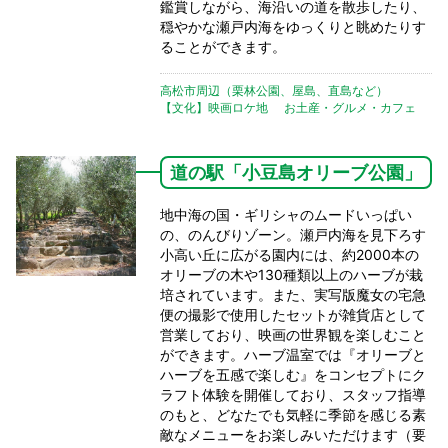
鑑賞しながら、海沿いの道を散歩したり、
穏やかな瀬戸内海をゆっくりと眺めたりす
ることができます。
高松市周辺（栗林公園、屋島、直島など）
【文化】映画ロケ地
お土産・グルメ・カフェ
道の駅「小豆島オリーブ公園」
地中海の国・ギリシャのムードいっぱい
の、のんびりゾーン。瀬戸内海を見下ろす
小高い丘に広がる園内には、約2000本の
オリーブの木や130種類以上のハーブが栽
培されています。また、実写版魔女の宅急
便の撮影で使用したセットが雑貨店として
営業しており、映画の世界観を楽しむこと
ができます。ハーブ温室では『オリーブと
ハーブを五感で楽しむ』をコンセプトにク
ラフト体験を開催しており、スタッフ指導
のもと、どなたでも気軽に季節を感じる素
敵なメニューをお楽しみいただけます（要