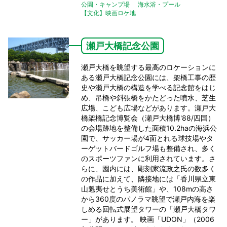
公園・キャンプ場
海水浴・プール
【文化】映画ロケ地
瀬戸大橋記念公園
瀬戸大橋を眺望する最高のロケーションに
ある瀬戸大橋記念公園には、架橋工事の歴
史や瀬戸大橋の構造を学べる記念館をはじ
め、吊橋や斜張橋をかたどった噴水、芝生
広場、こども広場などがあります。瀬戸大
橋架橋記念博覧会（瀬戸大橋博'88/四国）
の会場跡地を整備した面積10.2haの海浜公
園で、サッカー場が4面とれる球技場やタ
ーゲットバードゴルフ場も整備され、多く
のスポーツファンに利用されています。さ
らに、園内には、彫刻家流政之氏の数多く
の作品に加えて、隣接地には「香川県立東
山魁夷せとうち美術館」や、108mの高さ
から360度のパノラマ眺望で瀬戸内海を楽
しめる回転式展望タワーの「瀬戸大橋タワ
ー」があります。 映画「UDON」（2006