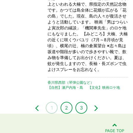
上といわれる大楠で、県指定の天然記念物
です。かつては島全体に花畑が広がる「花
の島」でした。現在、島の人々が復活させ
ようと活動しています。 映画「男はつらい
よ寅次郎の縁談」「機関車先生」のロケ地
にもなりました。 【みどころ】大楠、大楠
の近くに咲くウバユリ（7月～8月頃が見
頃）、横尾の辻、楠の倉展望台 ※志々島は
坂道や階段が多いので歩きやすい靴で、飲
み物を準備してお出かけください。夏は、
蚊が発生しますので、長袖・長ズボンで虫
よけスプレーをお忘れなく。
香川県西部（琴弾公園など）
【自然】瀬戸内海・島
【文化】映画ロケ地
1
2
3
PAGE TOP