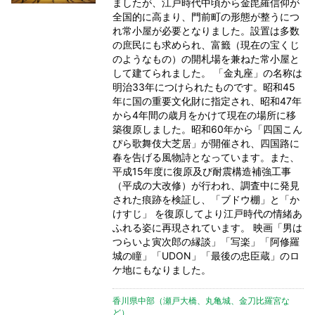
ましたが、江戸時代中頃から金毘羅信仰が
全国的に高まり、門前町の形態が整うにつ
れ常小屋が必要となりました。設置は多数
の庶民にも求められ、富籤（現在の宝くじ
のようなもの）の開札場を兼ねた常小屋と
して建てられました。 「金丸座」の名称は
明治33年につけられたものです。昭和45
年に国の重要文化財に指定され、昭和47年
から4年間の歳月をかけて現在の場所に移
築復原しました。昭和60年から「四国こん
ぴら歌舞伎大芝居」が開催され、四国路に
春を告げる風物詩となっています。また、
平成15年度に復原及び耐震構造補強工事
（平成の大改修）が行われ、調査中に発見
された痕跡を検証し、「ブドウ棚」と「か
けすじ」 を復原してより江戸時代の情緒あ
ふれる姿に再現されています。 映画「男は
つらいよ寅次郎の縁談」「写楽」「阿修羅
城の瞳」「UDON」「最後の忠臣蔵」のロ
ケ地にもなりました。
香川県中部（瀬戸大橋、丸亀城、金刀比羅宮な
ど）