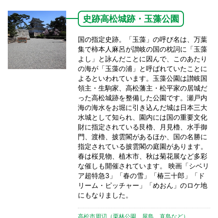
史跡高松城跡・玉藻公園
国の指定史跡。「玉藻」の呼び名は、万葉
集で柿本人麻呂が讃岐の国の枕詞に「玉藻
よし」と詠んだことに因んで、このあたり
の海が「玉藻の浦」と呼ばれていたことに
よるといわれています。玉藻公園は讃岐国
領主・生駒家、高松藩主・松平家の居城だ
った高松城跡を整備した公園です。瀬戸内
海の海水をお堀に引き込んだ城は日本三大
水城として知られ、園内には国の重要文化
財に指定されている艮櫓、月見櫓、水手御
門、渡櫓、披雲閣があるほか、国の名勝に
指定されている披雲閣の庭園があります。
春は桜見物、植木市、秋は菊花展など多彩
な催しも開催されています。 映画「シベリ
ア超特急3」「春の雪」「椿三十郎」「ド
リーム・ピッチャー」「めおん」のロケ地
にもなりました。
高松市周辺（栗林公園、屋島、直島など）