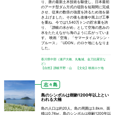
り、唐の最新土木技術を駆使し、日本最初
のアーチ型ダム方式の堤防を短期間に完成
させ、従来の数倍の強度を誇るため池を築
き上げました。その後も改修や嵩上げ工事
を重ね、今では1,540万トンの貯水量を誇
り、「讃岐の水がめ」として空海の恵みの
水をたたえながら海のように広がっていま
す。 映画「空海」「サマータイムマシン・
ブルース」「UDON」のロケ地にもなりま
した。
香川県中部（瀬戸大橋、丸亀城、金刀比羅宮な
ど）
【自然】讃岐平野・山
【文化】映画ロケ地
志々島
島のシンボルは樹齢1200年以上とい
われる大楠
島の人口は約20人。島の周囲は3.8km、面
積は0.74㎢。島のシンボルは樹齢1200年以