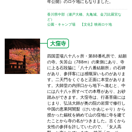
年公開）のロケ地にもなりました。
香川県中部（瀬戸大橋、丸亀城、金刀比羅宮な
ど）
公園・キャンプ場
【文化】映画ロケ地
大窪寺
四国霊場八十八ヶ所・第88番札所で、結願
の寺。矢筈山（788m）の東側にあり、寺
に上る石段脇に「八十八番結願所」の石碑
があり、参拝客には感慨深いものがありま
す。二天門をくぐると正面に本堂がありま
す。大師堂の内拝口から地下へ進むと、中
には八十八ヶ所すべての本尊があり、お砂
踏みができます。大窪寺は、行基菩薩には
じまり、弘法大師が奥の院の岩窟で修行し
中国の恵果阿闇梨（けいかあじゃり）から
授かった錫杖を納めて山の窪地に寺を建て
たことから寺の名がつきました。古くから
女性の参拝を許していたので、「女人高