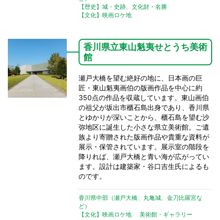
【歴史】城・史跡、文化財・名勝
【文化】映画ロケ地
香川県立東山魁夷せとうち美術
館
瀬戸大橋を望む絶好の地に、日本画の巨
匠・東山魁夷画伯の版画作品を中心に約
350点の作品を収蔵しています。東山画伯
の祖父が坂出市櫃石島出身であり、香川県
とゆかりが深いことから、櫃石島を望む沙
弥地区に誕生した小さな県立美術館。ご遺
族より寄贈された版画作品や貴重な資料が
展示・保管されています。展示室の階段を
降りれば、瀬戸大橋と青い海が広がってい
ます。設計は建築家・谷口吉生氏によるも
のです。
香川県中部（瀬戸大橋、丸亀城、金刀比羅宮な
ど）
【文化】映画ロケ地
美術館・ギャラリー