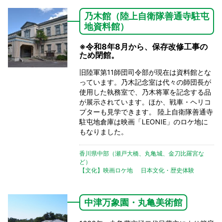
乃木館（陸上自衛隊善通寺駐屯
地資料館）
※令和8年8月から、保存改修工事の
ため閉館。
旧陸軍第11師団司令部が現在は資料館とな
っています。乃木記念室は代々の師団長が
使用した執務室で、乃木将軍を記念する品
が展示されています。ほか、戦車・ヘリコ
プターも見学できます。 陸上自衛隊善通寺
駐屯地倉庫は映画「LEONIE」のロケ地に
もなりました。
香川県中部（瀬戸大橋、丸亀城、金刀比羅宮な
ど）
【文化】映画ロケ地
日本文化・歴史体験
中津万象園・丸亀美術館