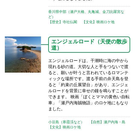
香川県中部（瀬戸大橋、丸亀城、金刀比羅宮な
ど）
【歴史】寺社仏閣
【文化】映画ロケ地
エンジェルロード（天使の散歩
道）
エンジェルロードは、干潮時に海の中から
現れる砂の道。大切な人と手をつないで渡
ると、願いが叶うと言われているロマンテ
ィックな場所です。渡る手前の弁天島を登
ると「約束の丘展望台」があり、エンジェ
ルロードを背景に幸せの鐘を鳴らすことが
できます。 映画「ぼくとママの黄色い自転
車」「瀬戸内海賊物語」のロケ地にもなり
ました。
小豆島（寒霞渓など）
【自然】瀬戸内海・島
【文化】映画ロケ地