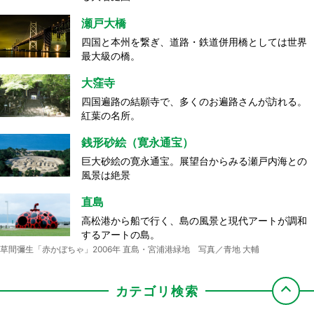
瀬戸大橋
四国と本州を繋ぎ、道路・鉄道併用橋としては世界
最大級の橋。
大窪寺
四国遍路の結願寺で、多くのお遍路さんが訪れる。
紅葉の名所。
銭形砂絵（寛永通宝）
巨大砂絵の寛永通宝。展望台からみる瀬戸内海との
風景は絶景
直島
高松港から船で行く、島の風景と現代アートが調和
するアートの島。
草間彌生「赤かぼちゃ」2006年 直島・宮浦港緑地 写真／青地 大輔
カテゴリ検索
屋島
ドルフィンセンター
丸亀城
海員学校（粟島）
エンジェルロード
源平合戦の古戦場として知られ、屋島から見る夕
餌やりやイルカと一緒に泳ぐなど、非日常的な体験
現存する木造十二天守の一つで、石垣が美しい石垣
船で島に渡るとひときわ目を引く日本初の海員養成
干潮時に、大切な人と手をつないで渡ると願い事が