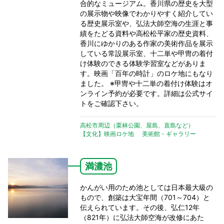
合的なミュージアム。香川県の歴史を大型
の展示物や映像でわかりやすく紹介してい
る歴史展示室や、弘法大師空海の生涯と事
績をたどる資料や高松松平家の歴史資料、
香川にゆかりのある作家の美術作品を展示
している常設展示室、十二単や甲冑の着付
け体験のできる体験学習室などがありま
す。映画「百年の時計」のロケ地にもなり
ました。 ※甲冑や十二単の着付け体験はオ
ンライン予約が必要です。詳細は公式サイ
トをご確認下さい。
高松市周辺（栗林公園、屋島、直島など）
【文化】映画ロケ地
美術館・ギャラリー
満濃池
かんがい用のため池としては日本最大級の
もので、創築は大宝年間（701～704）と
伝えられています。その後、弘仁12年
（821年）に弘法大師空海が改修にあた