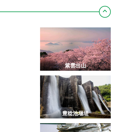
和三盆（讃州井筒屋敷）
高松中央商店街
四国水族館
紫雲出山
大窪寺
ランプロファイア（船からの
銭形砂絵（寛永通宝）
男木島（港）
豊稔池堰堤
写真）
満濃池