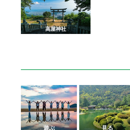
玉藻公園（玉藻城）
瀬戸大橋記念公園
しろとり動物園
瀬戸大橋
高屋神社
エンジェルロード
寒霞渓
遊ぶ
見る