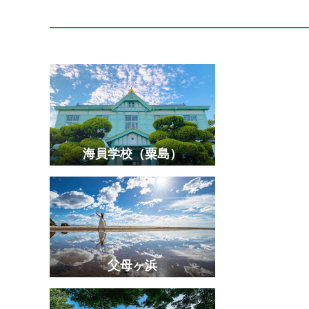
ドルフィンセンター
海員学校（粟島）
金刀比羅宮
丸亀城
屋島
特別名勝 栗林公園
さぬきこどもの国
大串自然公園
父母ヶ浜
金丸座