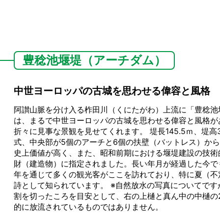
豊稔池堰堤（アーチダム）
中世ヨーロッパの古城を思わせる偉容と風格
阿讃山脈を分け入る柞田川（くにたがわ）上流に「豊稔池
は、まるで中世ヨーロッパの古城を思わせる偉容と風格が
折々に見事な景観を見せてくれます。 堤長145.5ｍ、堤
式、中央部が5個のアーチと6個の扶壁（バットレス）か
史上価値が高く、また、昭和前期における堰堤建設の技術的
財（建造物）に指定されました。長い年月が経過した今でも
年を通じて多くの観光客がここを訪れており、特に夏（不
詩として知られています。 ※自然放水の写真についてです
割を切ったころを目安として、右の上樋と真ん中の中樋の
的に放流されているものではありません。