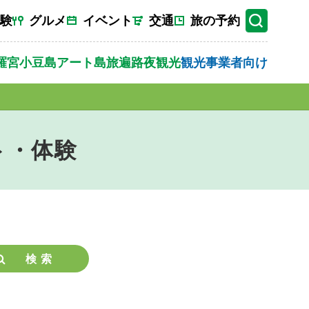
験
グルメ
イベント
交通
旅の予約
羅宮
小豆島
アート
島旅
遍路
夜観光
観光事業者向け
ト・体験
検索