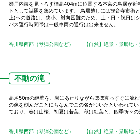
瀬戸内海を見下ろす標高404mに位置する本宮の鳥居が
トとして話題を集めています。 鳥居越しには観音寺市街と
上)への道路は、狭小、対向困難のため、土・日・祝日は
バス運行時間帯は一般車両の通行は出来ません。
香川県西部（琴弾公園など）
【自然】絶景・景勝地・
不動の滝
高さ50mの絶壁を、岩にあたりながらほぼ真っすぐに流
の像を刻んだことにちなんでこの名がついたといわれてい
ており、春は山桜、初夏は若葉、秋は紅葉と、四季折々の
香川県西部（琴弾公園など）
【自然】絶景・景勝地・