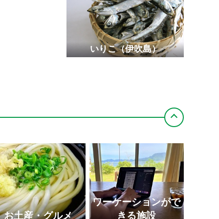
津田の松原・琴林公園
いりこ（伊吹島）
総本山 善通寺
香川県庁東館
直島
草間彌生「赤かぼちゃ」2006年 直島・宮浦
港緑地 写真／青地 大輔
ーブ公園
天狗岩丁場など）
ワーケーションがで
お土産・グルメ
きる施設