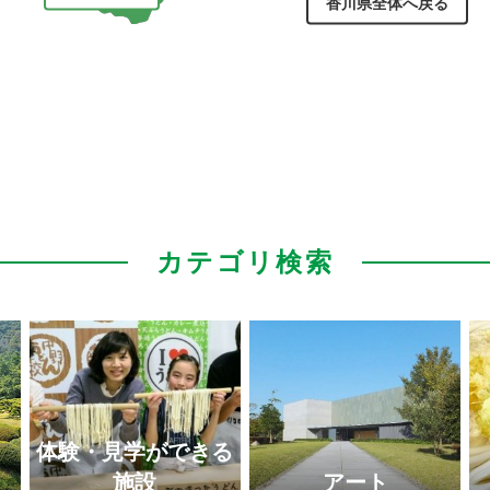
香川県全体へ戻る
カテゴリ検索
オリ
日本遺産（
体験・見学ができる
施設
アート