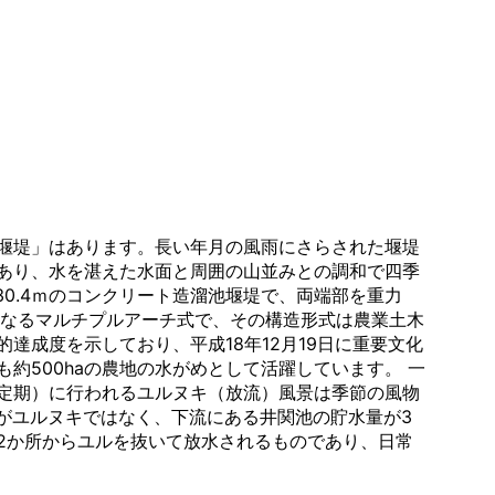
堰堤」はあります。長い年月の風雨にさらされた堰堤
あり、水を湛えた水面と周囲の山並みとの調和で四季
高30.4ｍのコンクリート造溜池堰堤で、両端部を重力
らなるマルチプルアーチ式で、その構造形式は農業土木
達成度を示しており、平成18年12月19日に重要文化
約500haの農地の水がめとして活躍しています。 一
定期）に行われるユルヌキ（放流）風景は季節の風物
がユルヌキではなく、下流にある井関池の貯水量が3
2か所からユルを抜いて放水されるものであり、日常