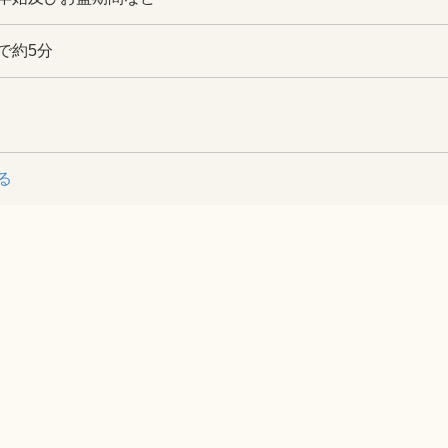
で約5分
る