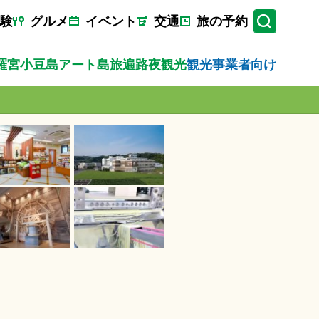
験
グルメ
イベント
交通
旅の予約
羅宮
小豆島
アート
島旅
遍路
夜観光
観光事業者向け