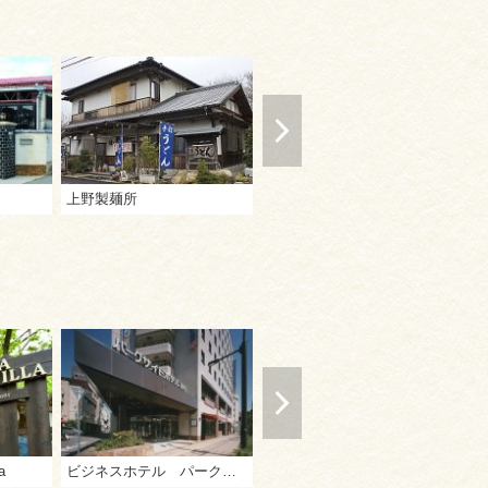
上野製麺所
岡製麺所
い
a
ビジネスホテル パークサイド高松
ビジネスホテル サンシャイン高松
夕