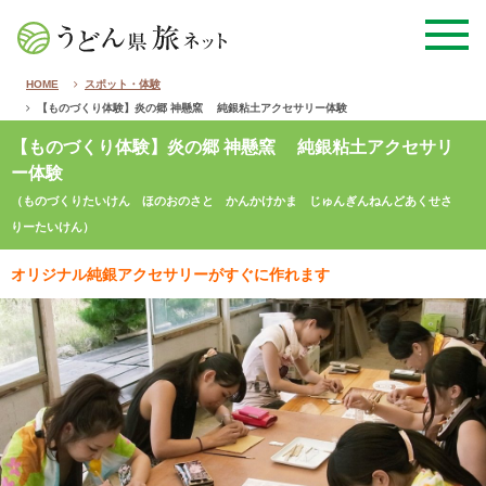
HOME
スポット・体験
【ものづくり体験】炎の郷 神懸窯 純銀粘土アクセサリー体験
【ものづくり体験】炎の郷 神懸窯 純銀粘土アクセサリ
ー体験
（ものづくりたいけん ほのおのさと かんかけかま じゅんぎんねんどあくせさ
りーたいけん）
オリジナル純銀アクセサリーがすぐに作れます