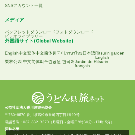
SNSアカウント一覧
メディア
パンフレットダウンロード
フォトダウンロード
ビデオライブラリー
外国語サイト(Global Website)
English
中文繁体
中文简体
한국어
ภาษาไทย
日本語
Ritsurin garden
English
栗林公园 中文简体
리쓰린공원 한국어
Jardin de Ritsurin
français
公益社団法人香川県観光協会
〒760-8570 香川県高松市番町四丁目1番10号
電話番号：087-832-3379（月曜日～金曜日8時30分～17時15分）
栗林公園