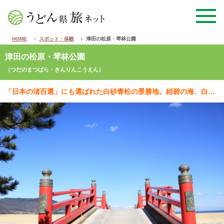
HOME
スポット・体験
津田の松原・琴林公園
津田の松原・琴林公園
（つだのまつばら・きんりんこうえん）
「日本の渚百選」にも選ばれた白砂青松の景勝地。紺碧の海、白い砂浜、緑輝く松林、県立公園に指定されたの…