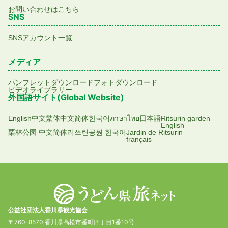
お問い合わせはこちら
SNS
SNSアカウント一覧
メディア
パンフレットダウンロード
フォトダウンロード
ビデオライブラリー
外国語サイト(Global Website)
English
中文繁体
中文简体
한국어
ภาษาไทย
日本語
Ritsurin garden
English
栗林公园 中文简体
리쓰린공원 한국어
Jardin de Ritsurin
français
公益社団法人香川県観光協会
〒760-8570 香川県高松市番町四丁目1番10号