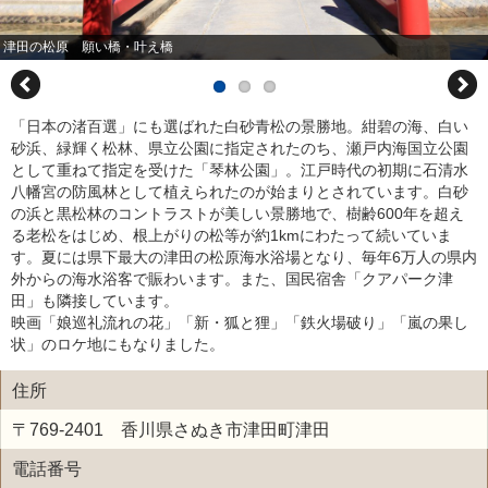
津田の松原 願い橋・叶え橋
「日本の渚百選」にも選ばれた白砂青松の景勝地。紺碧の海、白い
砂浜、緑輝く松林、県立公園に指定されたのち、瀬戸内海国立公園
として重ねて指定を受けた「琴林公園」。江戸時代の初期に石清水
八幡宮の防風林として植えられたのが始まりとされています。白砂
の浜と黒松林のコントラストが美しい景勝地で、樹齢600年を超え
る老松をはじめ、根上がりの松等が約1kmにわたって続いていま
す。夏には県下最大の津田の松原海水浴場となり、毎年6万人の県内
外からの海水浴客で賑わいます。また、国民宿舎「クアパーク津
田」も隣接しています。
映画「娘巡礼流れの花」「新・狐と狸」「鉄火場破り」「嵐の果し
状」のロケ地にもなりました。
住所
〒769-2401 香川県さぬき市津田町津田
電話番号