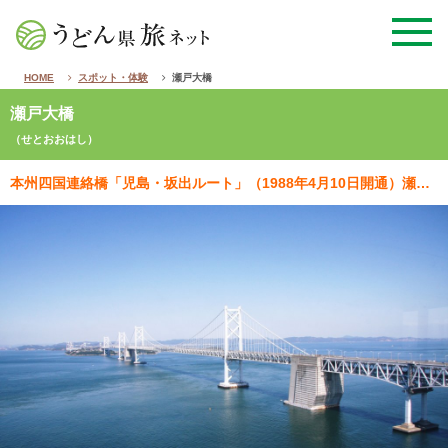
HOME
スポット・体験
瀬戸大橋
瀬戸大橋
（せとおおはし）
本州四国連絡橋「児島・坂出ルート」（1988年4月10日開通）瀬戸内海の自然に荘厳な橋の姿が美しい本…