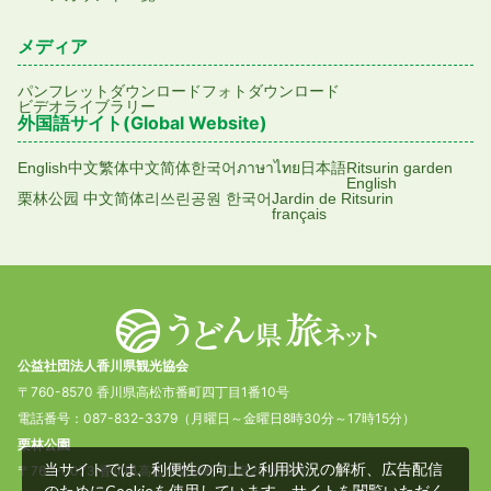
メディア
パンフレットダウンロード
フォトダウンロード
ビデオライブラリー
外国語サイト(Global Website)
English
中文繁体
中文简体
한국어
ภาษาไทย
日本語
Ritsurin garden
English
栗林公园 中文简体
리쓰린공원 한국어
Jardin de Ritsurin
français
公益社団法人香川県観光協会
〒760-8570 香川県高松市番町四丁目1番10号
電話番号：087-832-3379（月曜日～金曜日8時30分～17時15分）
栗林公園
当サイトでは、利便性の向上と利用状況の解析、広告配信
〒760-0073 香川県高松市栗林町1丁目20番16号
のためにCookieを使用しています。サイトを閲覧いただく