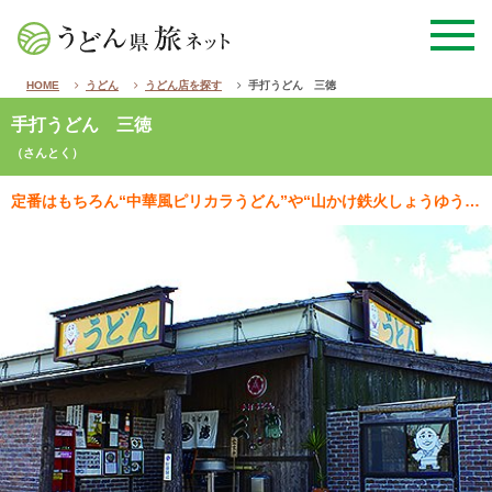
HOME
うどん
うどん店を探す
手打うどん 三徳
手打うどん 三徳
（さんとく）
定番はもちろん“中華風ピリカラうどん”や“山かけ鉄火しょうゆうどん”など創作うどんも多数スタンバイ。…