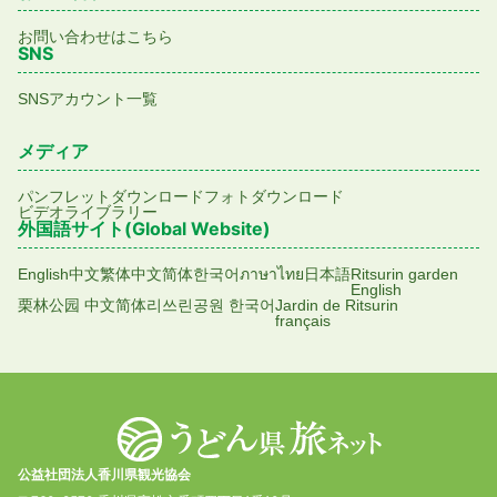
お問い合わせはこちら
SNS
SNSアカウント一覧
メディア
パンフレットダウンロード
フォトダウンロード
ビデオライブラリー
外国語サイト(Global Website)
English
中文繁体
中文简体
한국어
ภาษาไทย
日本語
Ritsurin garden
English
栗林公园 中文简体
리쓰린공원 한국어
Jardin de Ritsurin
français
公益社団法人香川県観光協会