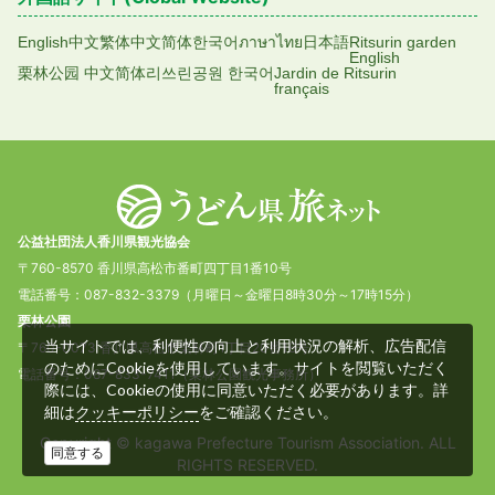
English
中文繁体
中文简体
한국어
ภาษาไทย
日本語
Ritsurin garden
English
栗林公园 中文简体
리쓰린공원 한국어
Jardin de Ritsurin
français
公益社団法人香川県観光協会
〒760-8570 香川県高松市番町四丁目1番10号
電話番号：087-832-3379（月曜日～金曜日8時30分～17時15分）
栗林公園
当サイトでは、利便性の向上と利用状況の解析、広告配信
〒760-0073 香川県高松市栗林町1丁目20番16号
のためにCookieを使用しています。サイトを閲覧いただく
電話番号：087-833-7411（栗林公園観光事務所）
際には、Cookieの使用に同意いただく必要があります。詳
細は
をご確認ください。
クッキーポリシー
Copyright © kagawa Prefecture Tourism Association. ALL
同意する
RIGHTS RESERVED.