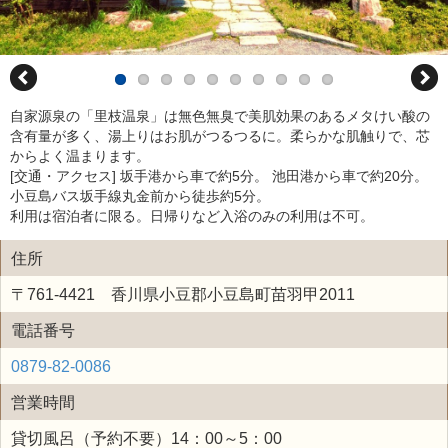
自家源泉の「里枝温泉」は無色無臭で美肌効果のあるメタけい酸の
含有量が多く、湯上りはお肌がつるつるに。柔らかな肌触りで、芯
からよく温まります。
[交通・アクセス] 坂手港から車で約5分。 池田港から車で約20分。
小豆島バス坂手線丸金前から徒歩約5分。
利用は宿泊者に限る。日帰りなど入浴のみの利用は不可。
住所
〒761-4421 香川県小豆郡小豆島町苗羽甲2011
電話番号
0879-82-0086
営業時間
貸切風呂（予約不要）14：00～5：00