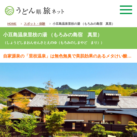
HOME
スポット・体験
小豆島温泉里枝の湯 （もろみの島宿 真里）
小豆島温泉里枝の湯 （もろみの島宿 真里）
（しょうどしまおんせんさとえのゆ（もろみのしまやど まり））
自家源泉の「里枝温泉」は無色無臭で美肌効果のあるメタけい酸の含有量が多く、湯上りはお肌がつるつるに。…