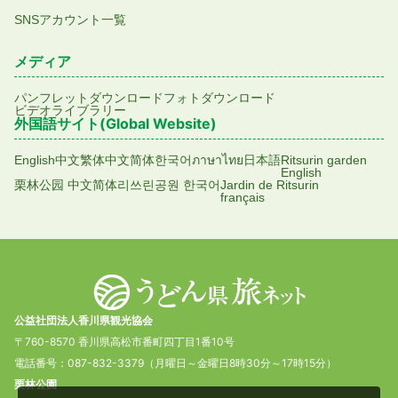
SNSアカウント一覧
メディア
パンフレットダウンロード
フォトダウンロード
ビデオライブラリー
外国語サイト(Global Website)
English
中文繁体
中文简体
한국어
ภาษาไทย
日本語
Ritsurin garden
English
栗林公园 中文简体
리쓰린공원 한국어
Jardin de Ritsurin
français
公益社団法人香川県観光協会
〒760-8570 香川県高松市番町四丁目1番10号
電話番号：087-832-3379（月曜日～金曜日8時30分～17時15分）
栗林公園