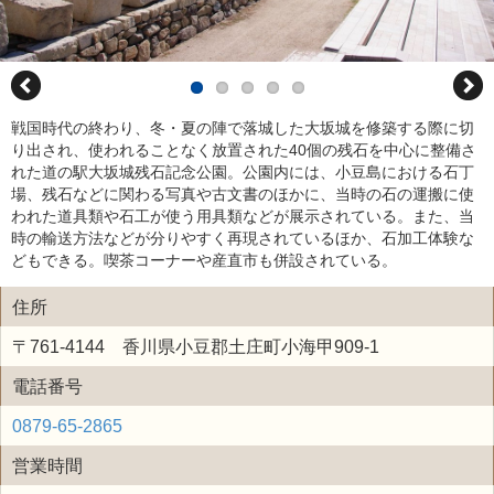
戦国時代の終わり、冬・夏の陣で落城した大坂城を修築する際に切
り出され、使われることなく放置された40個の残石を中心に整備さ
れた道の駅大坂城残石記念公園。公園内には、小豆島における石丁
場、残石などに関わる写真や古文書のほかに、当時の石の運搬に使
われた道具類や石工が使う用具類などが展示されている。また、当
時の輸送方法などが分りやすく再現されているほか、石加工体験な
どもできる。喫茶コーナーや産直市も併設されている。
住所
〒761-4144 香川県小豆郡土庄町小海甲909-1
電話番号
0879-65-2865
営業時間