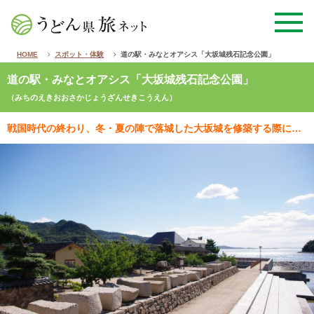
HOME
スポット・体験
道の駅・みなとオアシス「大坂城残石記念公園」
道の駅・みなとオアシス「大坂城残石記念公園」
（みちのえきおおさかじょうざんせきこうえん）
戦国時代の終わり、冬・夏の陣で落城した大坂城を修築する際に切り出され、使われることなく放置された40…