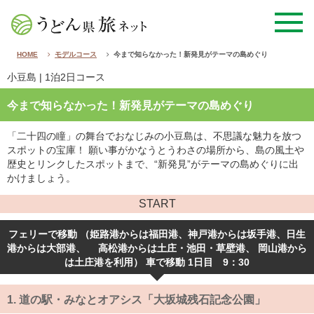
HOME
モデルコース
今まで知らなかった！新発見がテーマの島めぐり
小豆島
| 1泊2日コース
今まで知らなかった！新発見がテーマの島めぐり
「二十四の瞳」の舞台でおなじみの小豆島は、不思議な魅力を放つ
スポットの宝庫！ 願い事がかなうとうわさの場所から、島の風土や
歴史とリンクしたスポットまで、“新発見”がテーマの島めぐりに出
かけましょう。
START
フェリーで移動 （姫路港からは福田港、神戸港からは坂手港、日生
港からは大部港、 高松港からは土庄・池田・草壁港、 岡山港から
は土庄港を利用） 車で移動 1日目 9：30
1.
道の駅・みなとオアシス「大坂城残石記念公園」