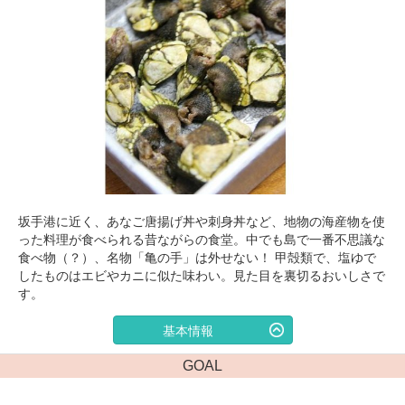
坂手港に近く、あなご唐揚げ丼や刺身丼など、地物の海産物を使
った料理が食べられる昔ながらの食堂。中でも島で一番不思議な
食べ物（？）、名物「亀の手」は外せない！ 甲殻類で、塩ゆで
したものはエビやカニに似た味わい。見た目を裏切るおいしさで
す。
基本情報
GOAL