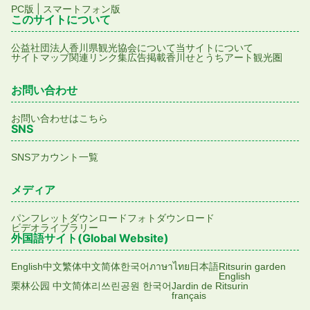
|
PC版
スマートフォン版
このサイトについて
公益社団法人香川県観光協会について
当サイトについて
サイトマップ
関連リンク集
広告掲載
香川せとうちアート観光圏
お問い合わせ
お問い合わせはこちら
SNS
SNSアカウント一覧
メディア
パンフレットダウンロード
フォトダウンロード
ビデオライブラリー
外国語サイト(Global Website)
English
中文繁体
中文简体
한국어
ภาษาไทย
日本語
Ritsurin garden
English
栗林公园 中文简体
리쓰린공원 한국어
Jardin de Ritsurin
français