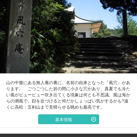
山の中腹にある無人庵の裏に、名前の由来となった「風穴」があ
ります。 ごつごつした岩の間に小さな穴があり、真夏でも冷た
い風がピューピュー吹き出てくる現象は何とも不思議。風は海か
らの潮風で、顔を近づけると何だかしょっぱい気がするかも?遠
くに高松・五剣山まで見晴らせる眺めも最高です。
基本情報