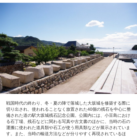
戦国時代の終わり、冬・夏の陣で落城した大坂城を修築する際に
切り出され、使われることなく放置された40個の残石を中心に整
備された道の駅大坂城残石記念公園。公園内には、小豆島におけ
る石丁場、残石などに関わる写真や古文書のほかに、当時の石の
運搬に使われた道具類や石工が使う用具類などが展示されていま
す。また、当時の輸送方法などが分りやすく再現されているほ