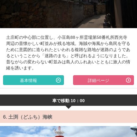
土庄町の中心部に位置し、小豆島88ヶ所霊場第58番札所西光寺
周辺の昔懐かしい町並みが残る地域。海賊や海風から島民を守る
ために意図的に造られたといわれる複雑な路地が迷路のようであ
るということから「迷路のまち」と呼ばれるようになりました。
昔ながらの変わらない町並みは島人のふれあいとともに旅人の情
緒を誘います。
基本情報
詳細ページ
車で移動 10：00
6.
土渕（どふち）海峡