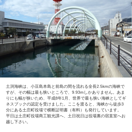
土渕海峡は、小豆島本島と前島の間を流れる全長2.5kmの海峡で
すが、その幅は最も狭いところで、9.93mしかありません。あま
りにも幅が狭いため、平成8年1月、世界で最も狭い海峡としてギ
ネスブックの認定を受けました。ここを渡ると、海峡から徒歩3
分にある土庄町役場で横断証明書（有料）も発行しています。
平日は土庄町役場商工観光課へ、土日祝日は役場裏の宿直室へお
越し下さい。