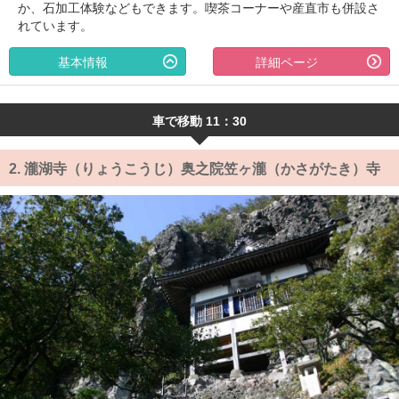
か、石加工体験などもできます。喫茶コーナーや産直市も併設さ
れています。
基本情報
詳細ページ
車で移動 11：30
2.
瀧湖寺（りょうこうじ）奥之院笠ヶ瀧（かさがたき）寺