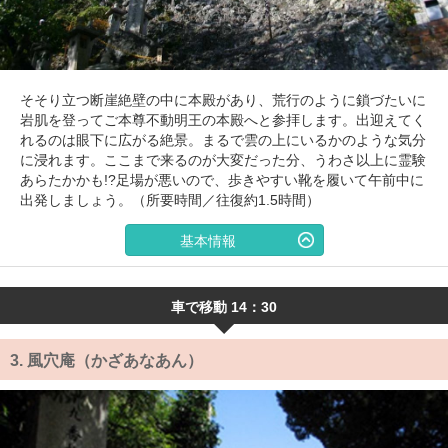
そそり立つ断崖絶壁の中に本殿があり、荒行のように鎖づたいに
岩肌を登ってご本尊不動明王の本殿へと参拝します。出迎えてく
れるのは眼下に広がる絶景。まるで雲の上にいるかのような気分
に浸れます。ここまで来るのが大変だった分、うわさ以上に霊験
あらたかかも!?足場が悪いので、歩きやすい靴を履いて午前中に
出発しましょう。（所要時間／往復約1.5時間）
基本情報
車で移動 14：30
3.
風穴庵（かざあなあん）