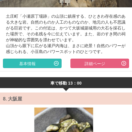
土庄町「小瀬原丁場跡」の山頂に鎮座する、ひときわ存在感のあ
る大きな岩。自然のものか人工のものなのか、地元の人も不思議
がる巨岩です。この付近は、かつて大坂城築城用の大石を採石し
た場所で、その名残を今に伝えています。また、岩のすき間の祠
が神秘的な雰囲気を漂わせています。
山頂から眼下に広がる瀬戸内海は、まさに絶景！自然のパワーが
感じられる、小豆島のパワースポットのひとつです。
基本情報
詳細ページ
車で移動 13：00
8.
大阪屋