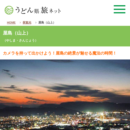
HOME
夜観光
屋島（山上）
屋島（山上）
（やしま・さんじょう）
カメラを持って出かけよう！屋島の絶景が魅せる魔法の時間！