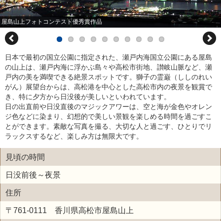
屋島山上フォトコンテスト優秀賞作品
日本で最初の国立公園に指定された、瀬戸内海国立公園にある屋島
の山上は、瀬戸内海に浮かぶ島々や高松市街地、讃岐山脈など、瀬
戸内の美を満喫できる絶景スポットです。獅子の霊巌（ししのれい
がん）展望台からは、高松港を中心とした高松市内の夜景を観賞で
き、特に夕方から日没後が美しいといわれています。
日の出直前や日没直後のマジックアワーは、空と海が金色やオレン
ジ色などに染まり、幻想的で美しい景観を楽しめる時間を過ごすこ
とができます。素敵な写真を撮る、大切な人と過ごす、ひとりでリ
ラックスするなど、楽しみ方は無限大です。
見頃の時間
日没前後～夜景
住所
〒761-0111 香川県高松市屋島山上