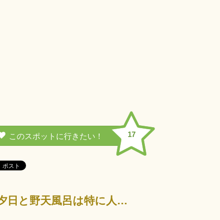
17
琴弾公園の近くにある天然温泉。瀬戸内海と燧灘（ひうちなだ）に沈む夕日と野天風呂は特に人気。 お食事…