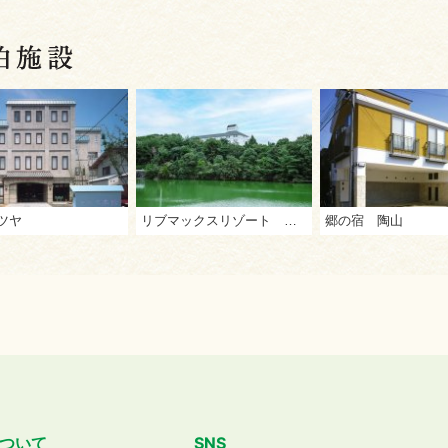
ツヤ
リブマックスリゾート 観音寺
郷の宿 陶山
ついて
SNS