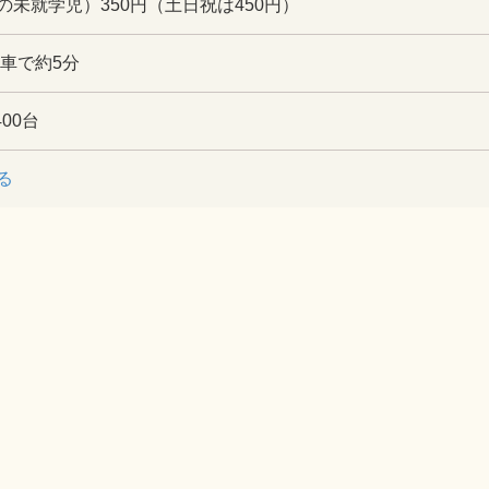
未就学児）350円（土日祝は450円）
り車で約5分
00台
る