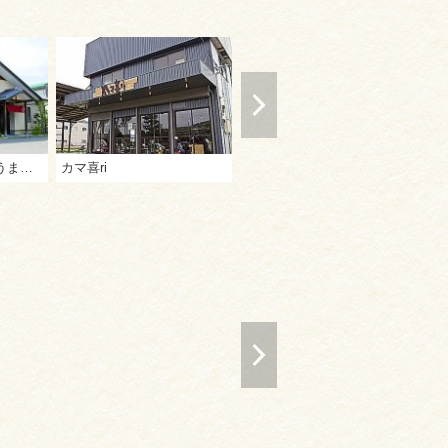
本格手打ちうどん うまじ家
カマ喜ri
うどん好き
う