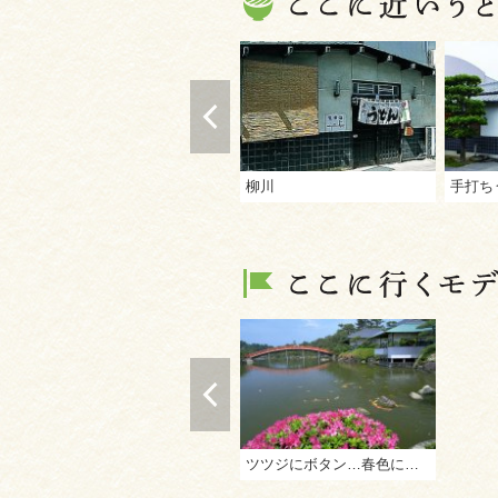
柳川
手打ち
ツツジにボタン…春色に輝く讃岐路めぐり