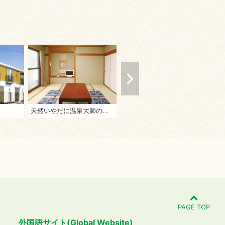
天然いやだに温泉大師の湯 ふれあいパークみの
琴平グランドホテル 桜の抄
こ
PAGE TOP
外国語サイト(Global Website)