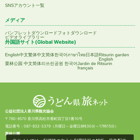
SNSアカウント一覧
メディア
パンフレットダウンロード
フォトダウンロード
ビデオライブラリー
外国語サイト(Global Website)
English
中文繁体
中文简体
한국어
ภาษาไทย
日本語
Ritsurin garden
English
栗林公园 中文简体
리쓰린공원 한국어
Jardin de Ritsurin
français
公益社団法人香川県観光協会
〒760-8570 香川県高松市番町四丁目1番10号
電話番号：087-832-3379（月曜日～金曜日8時30分～17時15分）
栗林公園