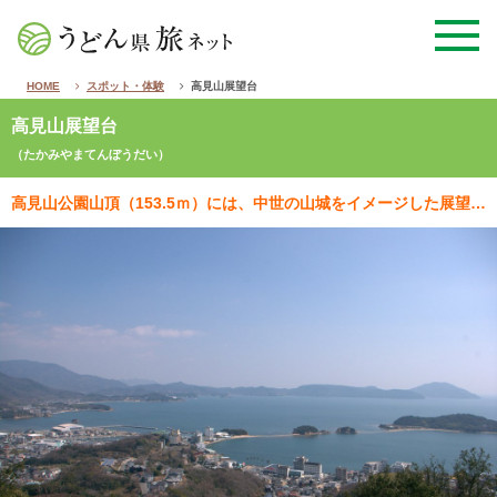
HOME
スポット・体験
高見山展望台
高見山展望台
（たかみやまてんぼうだい）
高見山公園山頂（153.5ｍ）には、中世の山城をイメージした展望台があります。日の出直前の屋島、三都…