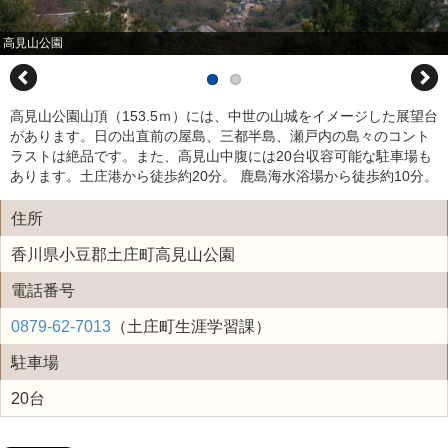
高見山公園
高見山公園山頂（153.5ｍ）には、中世の山城をイメージした展望台
があります。日の出直前の屋島、三都半島、瀬戸内の島々のコント
ラストは絶品です。また、高見山中腹には20台収容可能な駐車場も
あります。土庄港から徒歩約20分。 鹿島海水浴場から徒歩約10分。
住所
香川県小豆郡土庄町高見山公園
電話番号
0879-62-7013
（土庄町生涯学習課）
駐車場
20台