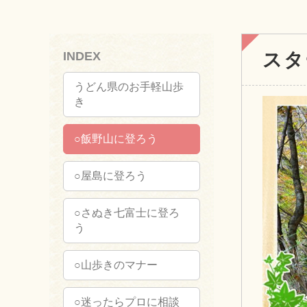
INDEX
スタ
うどん県のお手軽山歩
き
○飯野山に登ろう
○屋島に登ろう
○さぬき七富士に登ろ
う
○山歩きのマナー
○迷ったらプロに相談