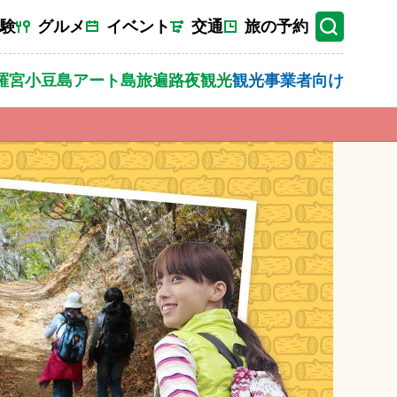
験
グルメ
イベント
交通
旅の予約
羅宮
小豆島
アート
島旅
遍路
夜観光
観光事業者向け