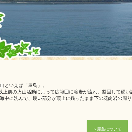
山といえば「屋島」。
年以上前の火山活動によって広範囲に溶岩が流れ、凝固して硬
海中に沈んで、硬い部分が頂上に残ったまま下の花崗岩の周り
＞屋島について