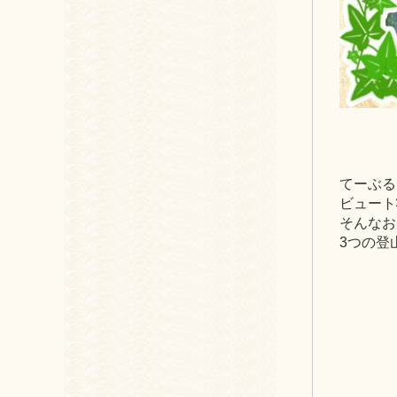
てーぶる
ビュート
そんなお
3つの登