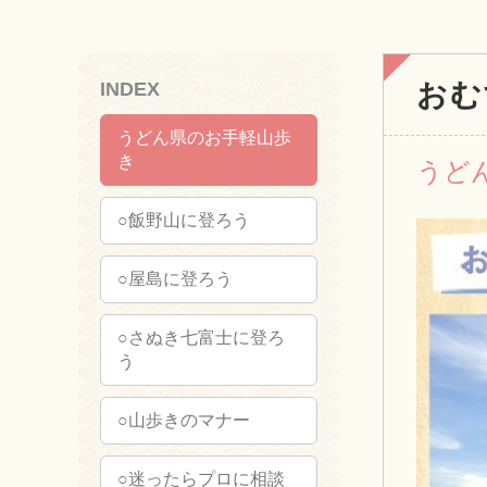
INDEX
おむ
うどん県のお手軽山歩
き
うど
○飯野山に登ろう
○屋島に登ろう
○さぬき七富士に登ろ
う
○山歩きのマナー
○迷ったらプロに相談