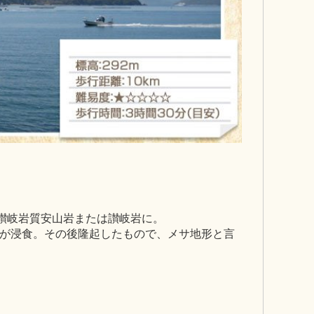
い讃岐岩質安山岩または讃岐岩に。
が浸食。その後隆起したもので、メサ地形と言