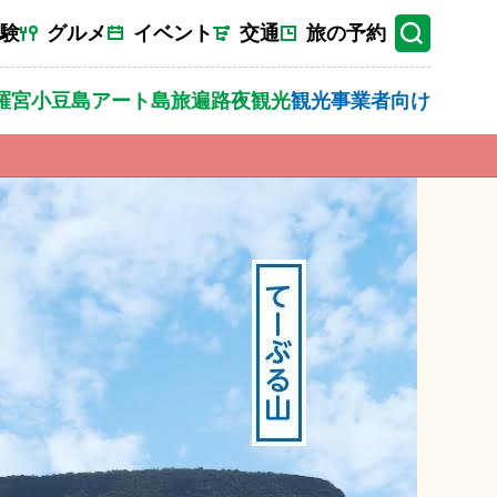
験
グルメ
イベント
交通
旅の予約
羅宮
小豆島
アート
島旅
遍路
夜観光
観光事業者向け