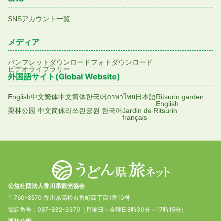
SNSアカウント一覧
メディア
パンフレットダウンロード
フォトダウンロード
ビデオライブラリー
外国語サイト(Global Website)
English
中文繁体
中文简体
한국어
ภาษาไทย
日本語
Ritsurin garden
English
栗林公园 中文简体
리쓰린공원 한국어
Jardin de Ritsurin
français
公益社団法人香川県観光協会
〒760-8570 香川県高松市番町四丁目1番10号
電話番号：087-832-3379（月曜日～金曜日8時30分～17時15分）