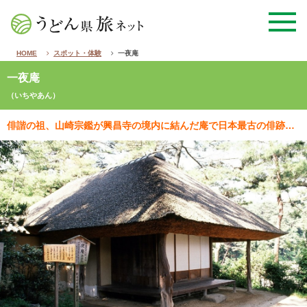
HOME
スポット・体験
一夜庵
一夜庵
（いちやあん）
俳諧の祖、山崎宗鑑が興昌寺の境内に結んだ庵で日本最古の俳跡といわれている。建立は享禄元年（1528）…