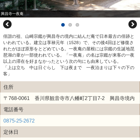
興昌寺一夜庵
俳諧の祖、山崎宗鑑が興昌寺の境内に結んだ庵で日本最古の俳跡と
いわれている。建立は享禄元年（1528）で、その後4回ほど修復さ
れたがほぼ原形をとどめている。一夜庵の屋根には宗鑑の生誕地琵
琶湖の葦が一部使われている。「一夜庵」の名は宗鑑が来客の一夜
以上の滞在を好まなかったという次の句にも由来している。
「上は立ち 中は日ぐらし 下は夜まで 一夜泊まりは下々の下の
客」
住所
〒768-0061 香川県観音寺市八幡町2丁目7-2 興昌寺境内
電話番号
0875-25-2672
定休日