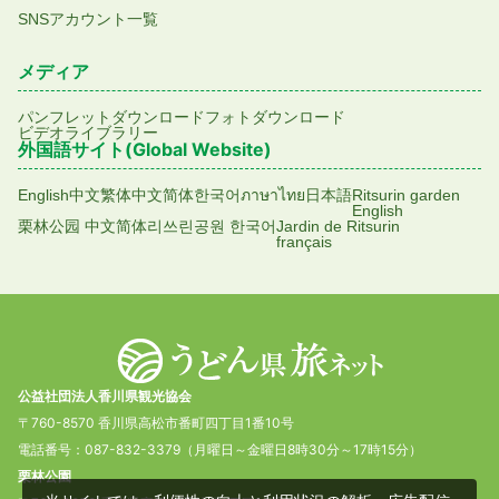
SNSアカウント一覧
メディア
パンフレットダウンロード
フォトダウンロード
ビデオライブラリー
外国語サイト(Global Website)
English
中文繁体
中文简体
한국어
ภาษาไทย
日本語
Ritsurin garden
English
栗林公园 中文简体
리쓰린공원 한국어
Jardin de Ritsurin
français
公益社団法人香川県観光協会
〒760-8570 香川県高松市番町四丁目1番10号
電話番号：087-832-3379（月曜日～金曜日8時30分～17時15分）
栗林公園