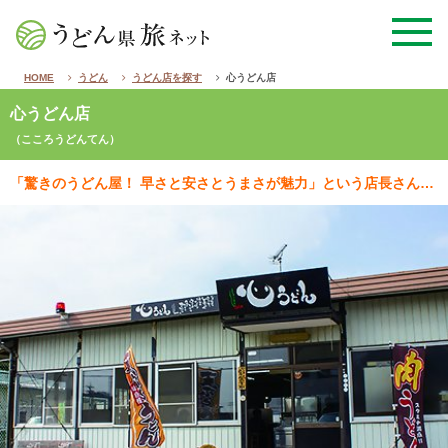
HOME
うどん
うどん店を探す
心うどん店
心うどん店
（こころうどんてん）
「驚きのうどん屋！ 早さと安さとうまさが魅力」という店長さんの言葉通り、大人気の詫間のセルフ店。山盛…