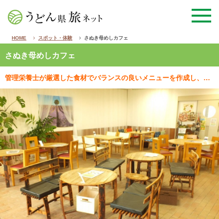
HOME
スポット・体験
さぬき母めしカフェ
さぬき母めしカフェ
管理栄養士が厳選した食材でバランスの良いメニューを作成し、腕自慢のシェフが真心込めて創ります。 無…