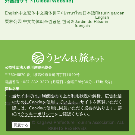
外国語サイト(Global Website)
English
中文繁体
中文简体
한국어
ภาษาไทย
日本語
Ritsurin garden
English
栗林公园 中文简体
리쓰린공원 한국어
Jardin de Ritsurin
français
公益社団法人香川県観光協会
〒760-8570 香川県高松市番町四丁目1番10号
電話番号：087-832-3379（月曜日～金曜日8時30分～17時15分）
栗林公園
当サイトでは、利便性の向上と利用状況の解析、広告配信
〒760-0073 香川県高松市栗林町1丁目20番16号
のためにCookieを使用しています。サイトを閲覧いただく
電話番号：087-833-7411（栗林公園観光事務所）
際には、Cookieの使用に同意いただく必要があります。詳
細は
をご確認ください。
クッキーポリシー
Copyright © kagawa Prefecture Tourism Association. ALL
同意する
RIGHTS RESERVED.