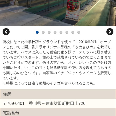
廃校になった小学校跡のグラウンドを使って、2016年9月にオープ
ンしたいちご園。香川県オリジナル品種の「さぬきひめ」を栽培し
ています。ハウスに入ったら靴箱に靴を預け、スリッパに履き替え
ていちご狩りスタート。棚の上で栽培されているので立ったままで
いちご狩りができます。係りの方から、おいしいいちごの見分け方
を聞いたり、いちごの甘さを測る糖度計の使い方を教えてもらうの
も楽しみのひとつです。自家製のイチゴジャムやスイーツも販売し
ています。
※時期によっては違う種類のイチゴを食べられることも。
住所
〒769-0401 香川県三豊市財田町財田上726
電話番号