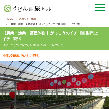
HOME
スポット・体験
【農業・漁業・畜産体験 】がっこうのイチゴ園 財田上 イチゴ狩り
【農業・漁業・畜産体験 】がっこうのイチゴ園 財田上
イチゴ狩り
（がっこうのいちごえん さいたかみ いちごがり）
小学校跡地でいちご狩り