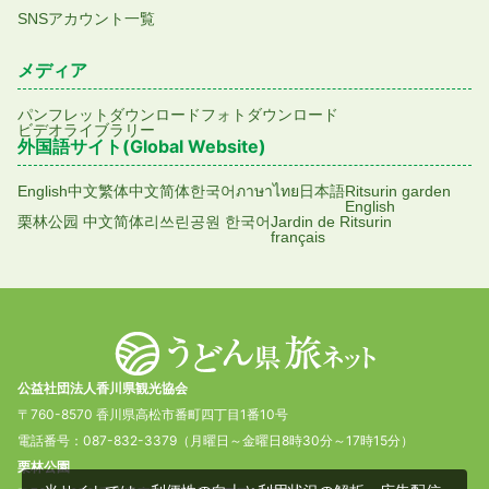
SNSアカウント一覧
メディア
パンフレットダウンロード
フォトダウンロード
ビデオライブラリー
外国語サイト(Global Website)
English
中文繁体
中文简体
한국어
ภาษาไทย
日本語
Ritsurin garden
English
栗林公园 中文简体
리쓰린공원 한국어
Jardin de Ritsurin
français
公益社団法人香川県観光協会
〒760-8570 香川県高松市番町四丁目1番10号
電話番号：087-832-3379（月曜日～金曜日8時30分～17時15分）
栗林公園