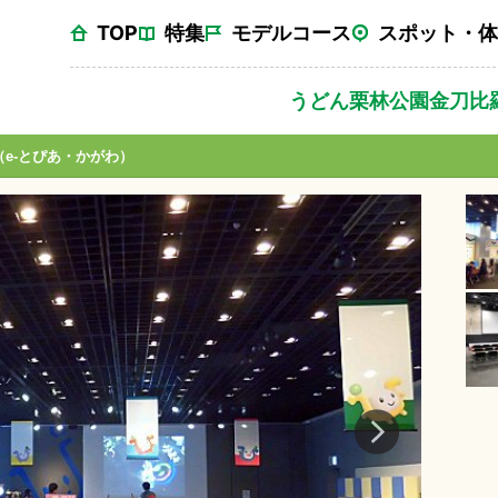
TOP
特集
モデルコース
スポット・体
うどん
栗林公園
金刀比
e-とぴあ・かがわ）