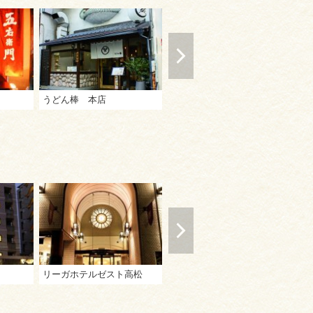
うどん棒 本店
さか枝うどん 本店
め
リーガホテルゼスト高松
ダイワロイネットホテル高松