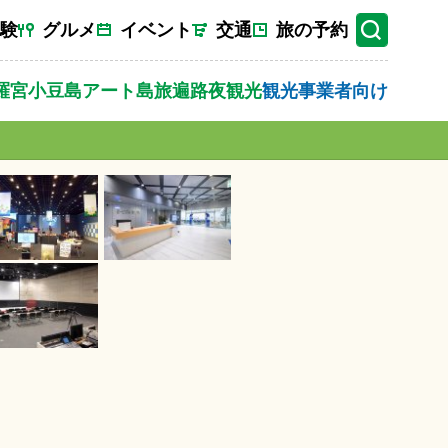
験
グルメ
イベント
交通
旅の予約
羅宮
小豆島
アート
島旅
遍路
夜観光
観光事業者向け