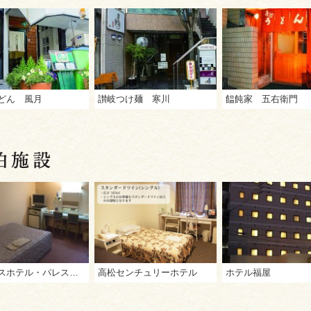
どん 風月
讃岐つけ麺 寒川
饂飩家 五右衛門
ビジネスホテル・パレス高松
高松センチュリーホテル
ホテル福屋