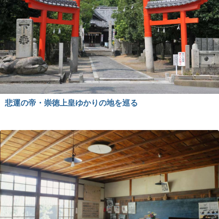
悲運の帝・崇徳上皇ゆかりの地を巡る