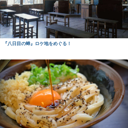
『八日目の蝉』ロケ地をめぐる！