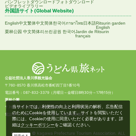
パンフレットダウンロード
フォトダウンロード
ビデオライブラリー
外国語サイト(Global Website)
English
中文繁体
中文简体
한국어
ภาษาไทย
日本語
Ritsurin garden
English
栗林公园 中文简体
리쓰린공원 한국어
Jardin de Ritsurin
français
公益社団法人香川県観光協会
〒760-8570 香川県高松市番町四丁目1番10号
電話番号：087-832-3379（月曜日～金曜日8時30分～17時15分）
栗林公園
当サイトでは、利便性の向上と利用状況の解析、広告配信
〒760-0073 香川県高松市栗林町1丁目20番16号
のためにCookieを使用しています。サイトを閲覧いただく
電話番号：087-833-7411（栗林公園観光事務所）
際には、Cookieの使用に同意いただく必要があります。詳
細は
をご確認ください。
クッキーポリシー
Copyright © kagawa Prefecture Tourism Association. ALL