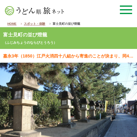
HOME
スポット・体験
富士見町の並び燈籠
富士見町の並び燈籠
（ふじみちょうのならびとうろう）
嘉永3年（1850）江戸火消四十八組から寄進のことが決まり、同4年から石引きが賑やかに始まって最終的…