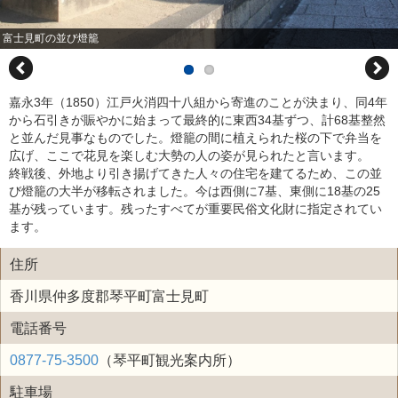
富士見町の並び燈籠
嘉永3年（1850）江戸火消四十八組から寄進のことが決まり、同4年
から石引きが賑やかに始まって最終的に東西34基ずつ、計68基整然
と並んだ見事なものでした。燈籠の間に植えられた桜の下で弁当を
広げ、ここで花見を楽しむ大勢の人の姿が見られたと言います。
終戦後、外地より引き揚げてきた人々の住宅を建てるため、この並
び燈籠の大半が移転されました。今は西側に7基、東側に18基の25
基が残っています。残ったすべてが重要民俗文化財に指定されてい
ます。
住所
香川県仲多度郡琴平町富士見町
電話番号
0877-75-3500
（琴平町観光案内所）
駐車場