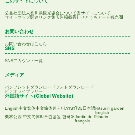
このサイトについて
公益社団法人香川県観光協会について
当サイトについて
サイトマップ
関連リンク集
広告掲載
香川せとうちアート観光圏
お問い合わせ
お問い合わせはこちら
SNS
SNSアカウント一覧
メディア
パンフレットダウンロード
フォトダウンロード
ビデオライブラリー
外国語サイト(Global Website)
English
中文繁体
中文简体
한국어
ภาษาไทย
日本語
Ritsurin garden
English
栗林公园 中文简体
리쓰린공원 한국어
Jardin de Ritsurin
français