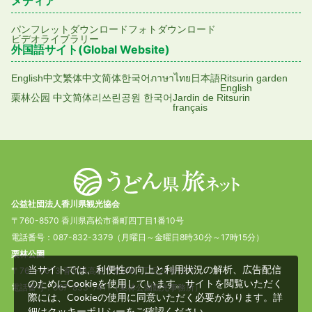
メディア
パンフレットダウンロード
フォトダウンロード
ビデオライブラリー
外国語サイト(Global Website)
English
中文繁体
中文简体
한국어
ภาษาไทย
日本語
Ritsurin garden
English
栗林公园 中文简体
리쓰린공원 한국어
Jardin de Ritsurin
français
公益社団法人香川県観光協会
〒760-8570 香川県高松市番町四丁目1番10号
電話番号：087-832-3379（月曜日～金曜日8時30分～17時15分）
栗林公園
当サイトでは、利便性の向上と利用状況の解析、広告配信
〒760-0073 香川県高松市栗林町1丁目20番16号
のためにCookieを使用しています。サイトを閲覧いただく
電話番号：087-833-7411（栗林公園観光事務所）
際には、Cookieの使用に同意いただく必要があります。詳
細は
をご確認ください。
クッキーポリシー