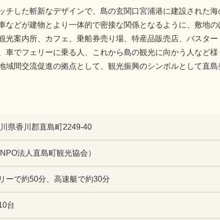
ッチした斬新なデザインで、島の玄関口宮浦港に建設された海
車などが建物とより一体的で密接な関係となるように、敷地の
観光案内所、カフェ、乗船券売り場、特産品販売店、バスター
、車でフェリーに乗る人、これから島の観光に向かう人など様
地域間交流促進の拠点として、観光振興のシンボルとして直島
 香川県香川郡直島町2249-40
299（NPO法人直島町観光協会）
リーで約50分、高速艇で約30分
10台