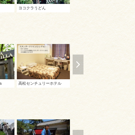
ヨコクラうどん
さか枝うどん 本店
手
a
高松センチュリーホテル
ＪＲホテルクレメント高松
ニ