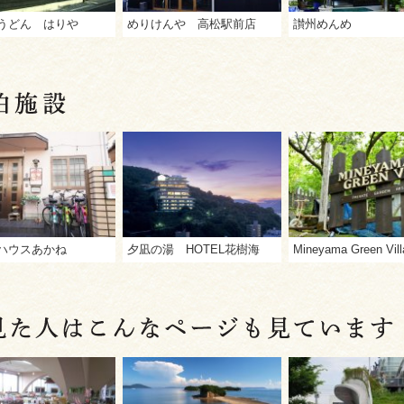
うどん はりや
めりけんや 高松駅前店
讃州めんめ
ハウスあかね
夕凪の湯 HOTEL花樹海
Mineyama Green Vill