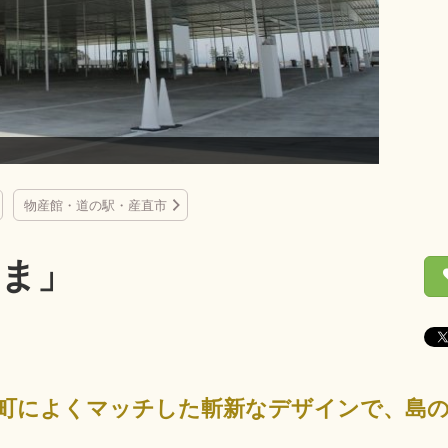
直島・海
物産館・道の駅・産直市
ま」