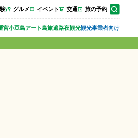
験
グルメ
イベント
交通
旅の予約
羅宮
小豆島
アート
島旅
遍路
夜観光
観光事業者向け