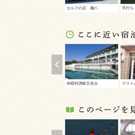
セルフの店 麺八
手打ち
休暇村讃岐五色台
ゲスト