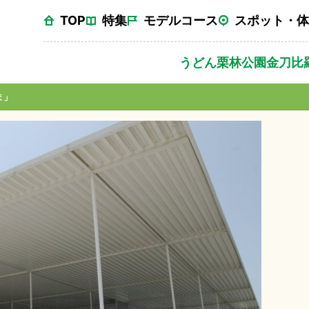
TOP
特集
モデルコース
スポット・体
うどん
栗林公園
金刀比
ま」