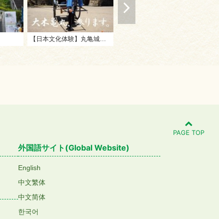
【日本文化体験】丸亀城お笑い人力車
鉢伏ふれあい公園「星空観測室定期観望会」
PAGE TOP
外国語サイト(Global Website)
English
中文繁体
中文简体
한국어