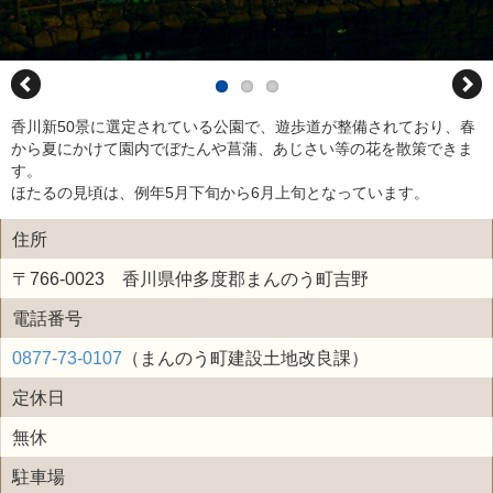
香川新50景に選定されている公園で、遊歩道が整備されており、春
から夏にかけて園内でぼたんや菖蒲、あじさい等の花を散策できま
す。
ほたるの見頃は、例年5月下旬から6月上旬となっています。
住所
〒766-0023 香川県仲多度郡まんのう町吉野
電話番号
0877-73-0107
（まんのう町建設土地改良課）
定休日
無休
駐車場