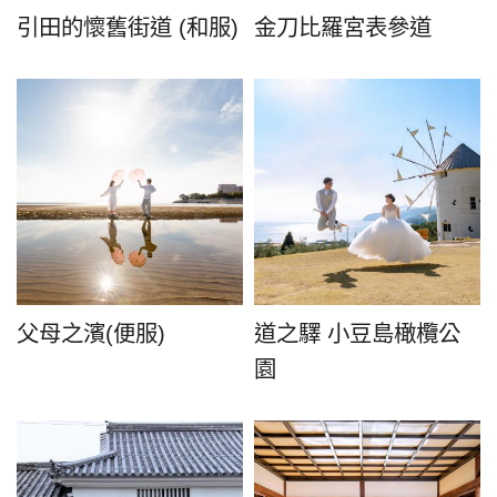
引田的懷舊街道 (和服)
金刀比羅宮表參道
父母之濱(便服)
道之驛 小豆島橄欖公
園