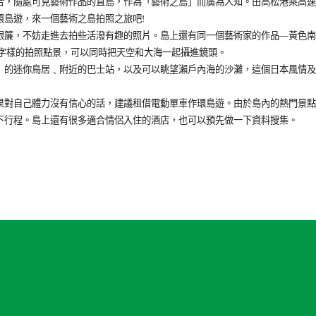
合，隨處可見藝術作品的直島，作為「藝術之島」而廣為人知。由高松港乘高速船
環島遊，來一個藝術之島拍照之旅吧!
眼簾，不妨走進去拍些活潑有趣的照片。島上還有同一個藝術家的作品—黃色南
A」字樣的拍照點景，可以同時把天空和大海一起攝進鏡頭。
」的迷你鳥居﹑附近的巴士站，以及可以眺望瀨戶內海的沙灘，這個日本風情及
果對自己體力沒有信心的話，建議租借電動單車作環島遊。由於島內的熱門景點
下行程。島上還有很多適合情侶入住的酒店，也可以預先做一下資料搜集。