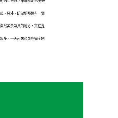
約30分鐘，乘輪船約50分鐘
瓜。另外，防波堤那邊有一個
自然美景兼具的地方，實在是
眾多，一天內未必能夠完全制