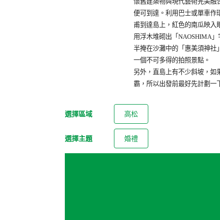
懷舊建築物與現代藝術完美融
便可到達。利用巴士或單車作
甫到達島上，紅色的南瓜映入
用浮木堆砌出「NAOSHIM
半掩在沙灘中的「惠美須神社
一個不可多得的拍照景點。
另外，直島上有不少斜坡，如
霸，所以出發前最好先計劃一
選擇區域
高松
選擇主題
婚禮