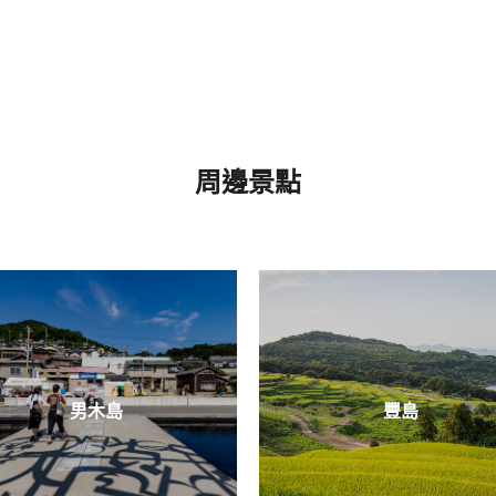
周邊景點
男木島
豐島