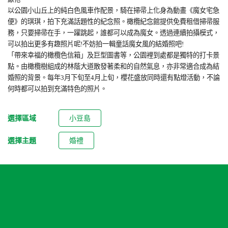
以公園小山丘上的純白色風車作配景，騎在掃帚上化身為動畫《魔女宅急
便》的琪琪，拍下充滿話題性的紀念照。橄欖紀念館提供免費租借掃帚服
務，只要掃帚在手，一躍跳起，誰都可以成為魔女。透過連續拍攝模式，
可以拍出更多有趣照片呢
!
不妨拍一輯童話魔女風的結婚照吧
!
「帶來幸福的橄欖色信箱」及巨型圖書等，公園裡到處都是獨特的打卡景
點。由橄欖樹組成的林蔭大道散發著柔和的自然氣息，亦非常適合成為結
婚照的背景。每年
3
月下旬至
4
月上旬，櫻花盛放同時還有點燈活動，不論
何時都可以拍到充滿特色的照片。
選擇區域
小豆島
選擇主題
婚禮