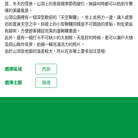
葉﹑冬天的雪景，山頂上的景致隨季節而變化，無論何時都可以拍到令驚
嘆的美麗風景。
山頂公園裡有一個深受歡迎的「天空鞦韆」，坐上去用力一盪，讓人感覺
彷如置身天空之中。斜坡上的小型鞦韆同樣是不可錯過的景點，附近更設
有腳架，方便遊客捕捉完美的盪鞦韆畫面。
此外，還有一個打卡不可缺少的大相框，天氣好的時候，更可以瀨戶大橋
及岡山縣作背景，拍攝一輯充滿活力的照片。
由於山頂及地面的溫差較大，所以在衣著上要多加注意哦
!
選擇區域
西部
選擇主題
婚禮