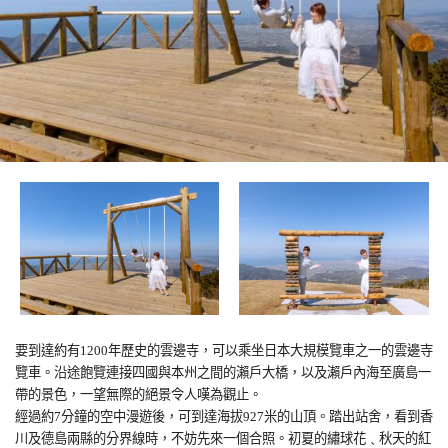
要到達約有
1200
年歷史的雲邊寺，可以乘坐日本大規模覽車之一的雲邊寺
覽車。沿途飽覽連接四國與本州之間的瀨戶大橋，以及瀨戶內海至廣島一
帶的景色，一望無際的絕景令人嘆為觀止。
經過約
7
分鐘的空中漫遊後，可到達海拔
927
米的山頂。踏出站舍，看到香
川及德島兩縣的分界線時，不妨先來一個合照。初夏的繡球花﹑秋天的紅