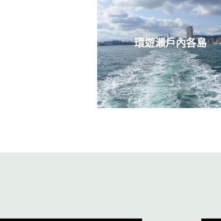
環遊瀨戶內各島