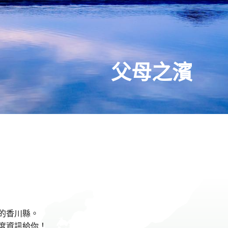
川縣廳（縣政府）東館
向日葵花田（滿濃町）
讚岐烏龍麵
栗林公園
瀨戶內海
瀨戶大橋
父母之濱
津嶋神社
屋島
的香川縣。
度資訊給你！