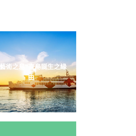
“藝術之島”直島誕生之緣
由