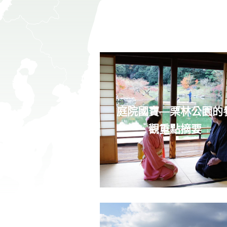
庭院國寶—栗林公園的
觀重點摘要