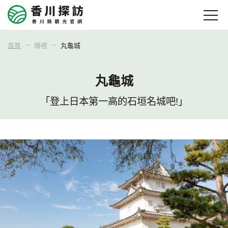
首頁
婚禮
丸龜城
丸龜城
「登上日本第一高的石垣名城吧!」