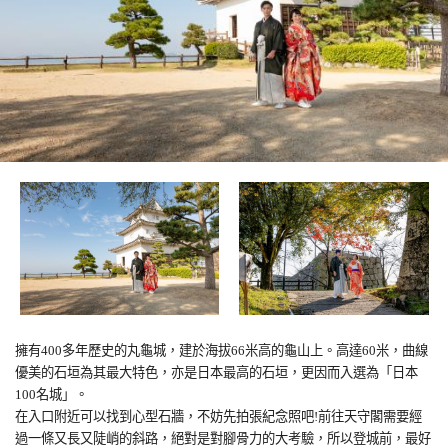
擁有
400
多年歷史的丸龜城，建於海拔
66
米高的龜山上。高達
60
米，曲線
優美的石垣為其最大特色，亦是日本最高的石垣，更因而入選為「日本
100
名城」。
在入口附近可以找到心型石牆，不妨先拍張紀念照吧
!
前往天守閣需要經
過一條又長又陡峭的斜路，絕對是對腳骨力的大考驗，所以登城前，最好