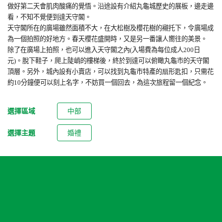
做好第二天會肌肉酸痛的覺悟。沿途設有介紹丸龜城歷史的展板，邊走邊
看，不知不覺便到達天守閣。
天守閣所在的廣場雖然面積不大，在大松樹及櫻花樹的襯托下，令廣場成
為一個拍照的好地方。春天櫻花盛開時，又是另一番讓人嚮往的美景。
除了在廣場上拍照，也可以進入天守閣之內
(
入場費為每位成人
200
日
元
)
。脫下鞋子，爬上陡峭的樓梯後，終於到達可以俯瞰丸龜市的天守閣
頂層。另外，城內設有小賣店，可以找到丸龜市特產的扇形匙扣，只需花
約
10
分鐘便可以刻上名字，不妨買一個回去，為這次旅程留一個紀念。
選擇區域
中部
選擇主題
婚禮