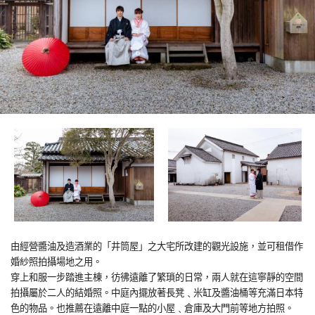
由經營醬油及造酒業的「井筒屋」之大宅所改建的觀光設施，並可租借作
婚紗照拍攝場地之用。
穿上和服一步踏進主棟，彷彿遠離了繁瑣的日常，兩人就在這寧靜的空間
拍攝屬於二人的結婚照。中庭內擺放著長凳﹑米缸及醬油桶等充滿日本特
色的物品。也推薦在遠離中庭一點的小屋﹑倉庫及大門前等地方拍照。