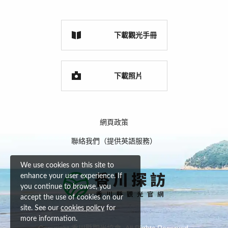
下載觀光手冊
下載照片
網頁政策
聯絡我們（提供英語服務）
We use cookies on this site to
enhance your user experience. If
you continue to browse, you
accept the use of cookies on our
site. See our
cookies policy
for
more information.
Copyright 香川縣觀光協會. All Rights Reserved.