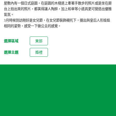
屋敷內有一個日式庭園，在庭園的木棧道上牽著手散步的照片或是坐在廊
台上拍出來的照片，都美得讓人陶醉，加上和傘等小道具更可營造出優雅
氣氛。
3
月時候到訪剛好是女兒節，在女兒節裝飾襯托下，擺出與皇后人形娃娃
相同的姿勢，感受一下做公主的感覺。
選擇區域
東部
選擇主題
婚禮