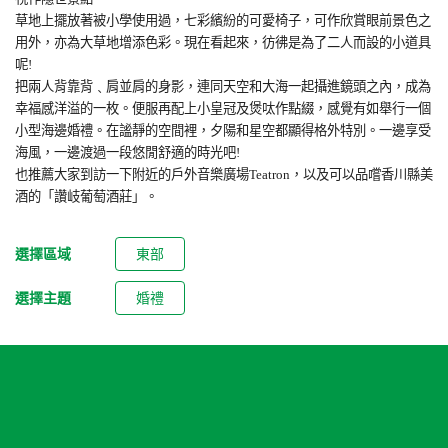
草地上擺放著被小學使用過，七彩繽紛的可愛椅子，可作欣賞眼前景色之
用外，亦為大草地增添色彩。現在看起來，彷彿是為了二人而設的小道具
呢
!
把兩人背靠背﹑肩並肩的身影，連同天空和大海一起攝進鏡頭之內，成為
幸福感洋溢的一枚。便服再配上小皇冠及煲呔作點綴，感覺有如舉行一個
小型海邊婚禮。在謐靜的空間裡，夕陽和星空都顯得格外特別。一邊享受
海風，一邊渡過一段悠閒舒適的時光吧
!
也推薦大家到訪一下附近的戶外音樂廣場
Teatron
，以及可以品嚐香川縣美
酒的「讚岐葡萄酒莊」。
選擇區域
東部
選擇主題
婚禮