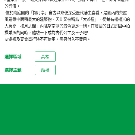
的評價。
位於南庭園的「掬月亭」自古以來便深受歷代藩主喜愛，是園內的茶屋
風建築中面積最大的建築物，因此又被稱為「大茶屋」。從鋪有榻榻米的
大房間「掬月之間」內眺望南湖的景色更是一絕。在廣闊的日式庭園中拍
攝婚照的同時，體驗一下成為古代公主及王子吧!
※婚禮及宴會舉行時不可使用。需另付入亭費用。
選擇區域
高松
選擇主題
婚禮