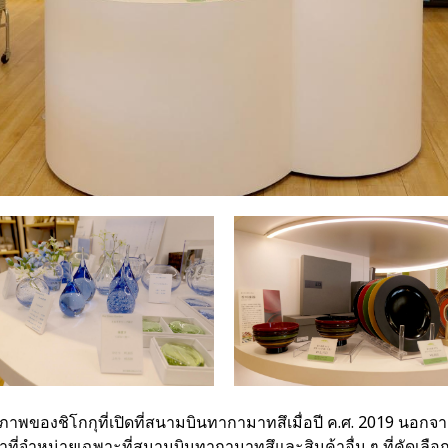
ณภาพของชิโ
กกุที่เปิดที่สนามบินทากามาท
สึ
เมื่อปี ค.ศ. 2019 นอก
นค้าที่จำหน่ายเฉพาะที่สนามบินทากามาท
สึและสินค้าอื่น ๆ ที่คัดเลือ