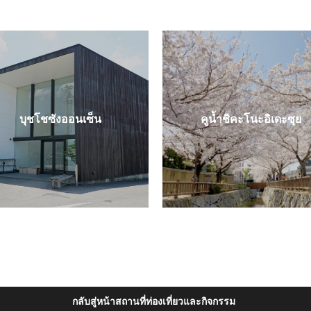
บุชโชซังออนเซ็น
คูน้ำชิคะโนะอิเดะซุย
กลับสู่หน้าสถานที่ท่องเที่ยวและกิจกรรม