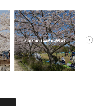
กิจกรรมทำอุด้
สวนสาธารณะคินบุจิชินริ