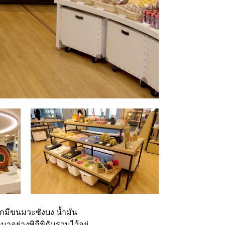
จากมีขนมวะซังบง น้ำมัน
กมาอย่างพิถีพิถันรวมไว้อยู่