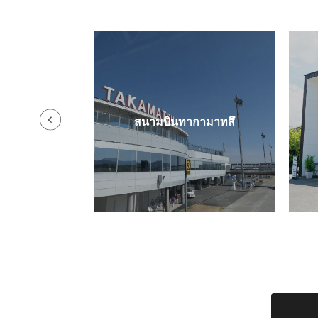
รุ
สนามบินทากามาทสึ