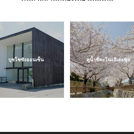
บุชโชซังออนเซ็น
คูน้ำชิคะโนะอิเดะซุย