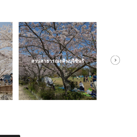
กิจกรรมทำอุด้
สวนสาธารณะคินบุจิชินริ