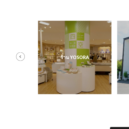
รุ
ร้าน YOSORA