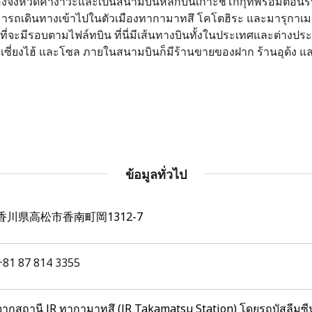
งจังหวัดคางาวะและเป็นสนามบินหลักบนเกาะชิโกกุที่พร้อมต้อนรับ
รถเดินทางเข้าไปในตัวเมืองทากามาทสึ โคโตฮิระ และมารุกาเ
ที่จะมีรอบตามไฟล์ทบิน ที่นี่มีเส้นทางบินทั้งในประเทศและต่างป
งกง เซี่ยงไฮ้ และโซล ภายในสนามบินก็มีร้านขายของฝาก ร้านอุด้ง แ
ข้อมูลทั่วไป
香川県高松市香南町岡1312-7
+81 87 814 3355
จากสถานี JR ทากามาทสึ (JR Takamatsu Station) โดยรถบัสลีมูซ