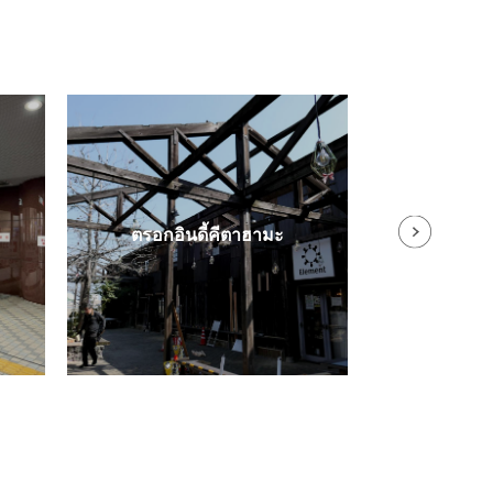
ที่ทำการจัง
ตรอกอินดี้คีตาฮามะ
ฝั่