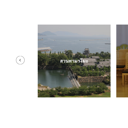
ิโกกุ
สวนทามาโมะ