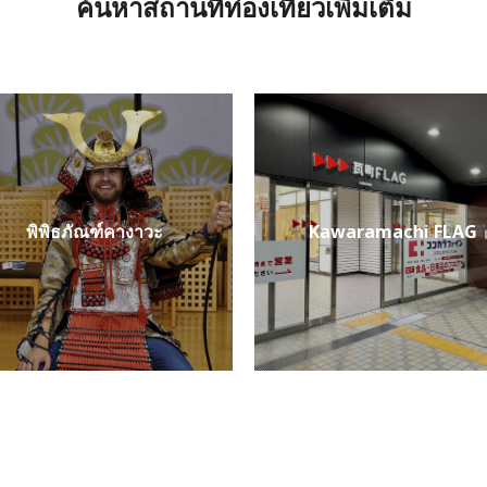
ค้นหาสถานที่ท่องเที่ยวเพิ่มเติม
พิพิธภัณฑ์คางาวะ
Kawaramachi FLAG