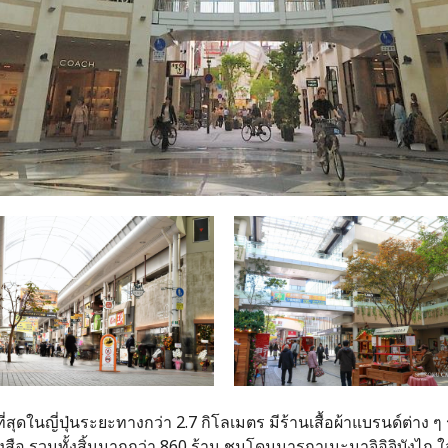
่สุดในญี่ปุ่นระยะทางกว่า 2.7 กิโลเมตร มีร้านเสื้อผ้าแบรนด์ต่าง ๆ
งสือ รวมทั้งสิ้นมากกว่า 860 ร้าน ชมโดมมารุกาเมะมาจิอิจิบังไ