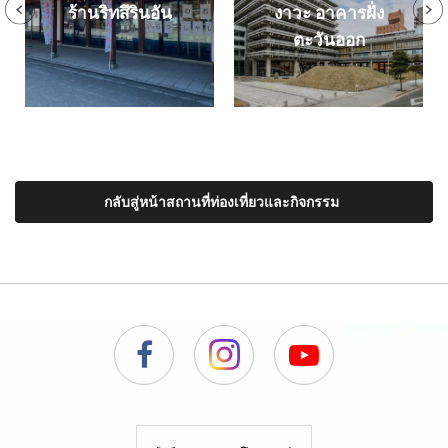
ร้านริทสึรินอัน
งาวะ อาคารฝั่ง
ตะวันออก
กลับสู่หน้าสถานที่ท่องเที่ยวและกิจกรรม