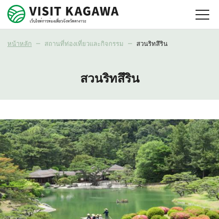
หน้าหลัก
สถานที่ท่องเที่ยวและกิจกรรม
สวนริทสึริน
สวนริทสึริน