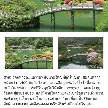
สวนมรดกทางวัฒนธรรมที่มีขนาดใหญ่ที่สุดในญี่ปุ่น ชมสนหลาก
ชนิดกว่า 1,400 ต้น ไฮไลท์ของสวนคือ จุดชมวิวฮิไรโฮที่สามารถ
ชมวิวโดยรอบสวนริทสึริน ฤดูใบไม้ผลิดอกซากุระบานสะพรั่ง ฤดู
ร้อนสีเขียวชอุ่มของแมกไม้ภายในสวนและภูเขาชิอุนช่วยเพิ่มความ
สดชื่น ฤดูใบไม้ร่วงใบไม้ภายในสวนพากันเปลี่ยนเป็นสีส้มแดง
สัมผัสความงามและสีสันของสวนริทสึรินที่เปลี่ยนไปในแต่ละ