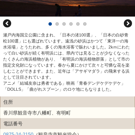
瀬戸内海国立公園に含まれ、「日本の渚100選」、「日本の白砂青
松100選」にも選ばれています。遠浅の砂浜はかつて「東洋一の海
水浴場」とうたわれ、多くの海水浴客で賑わいました。2kｍにわた
って白い砂浜が続く有明浜には、県内では見ることが少なくなった
たくさんの海浜植物があり、「有明浜の海浜植物群落」として市の
指定文化財になっています。春から夏にかけて次々と可憐な花を楽
しむことができます。また、近年は「アサギマダラ」の飛来する浜
として注目されています。
アニメ「結城友奈は勇者である」映画「青春デンデケデケデケ」
「DOLLS」「曲がれスプーン」のロケ地にもなりました。
住所
香川県観音寺市八幡町、有明町
電話番号
0875-24-2150
（観音寺市観光協会）