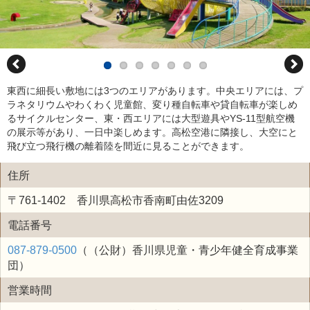
東西に細長い敷地には3つのエリアがあります。中央エリアには、プ
ラネタリウムやわくわく児童館、変り種自転車や貸自転車が楽しめ
るサイクルセンター、東・西エリアには大型遊具やYS-11型航空機
の展示等があり、一日中楽しめます。高松空港に隣接し、大空にと
飛び立つ飛行機の離着陸を間近に見ることができます。
住所
〒761-1402 香川県高松市香南町由佐3209
電話番号
087-879-0500
（（公財）香川県児童・青少年健全育成事業
団）
営業時間