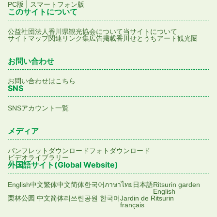
|
PC版
スマートフォン版
このサイトについて
公益社団法人香川県観光協会について
当サイトについて
サイトマップ
関連リンク集
広告掲載
香川せとうちアート観光圏
お問い合わせ
お問い合わせはこちら
SNS
SNSアカウント一覧
メディア
パンフレットダウンロード
フォトダウンロード
ビデオライブラリー
外国語サイト(Global Website)
English
中文繁体
中文简体
한국어
ภาษาไทย
日本語
Ritsurin garden
English
栗林公园 中文简体
리쓰린공원 한국어
Jardin de Ritsurin
français