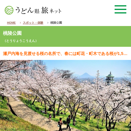
HOME
スポット・体験
桃陵公園
桃陵公園
（とうりょうこうえん）
瀬戸内海を見渡せる桜の名所で、春には町花・町木である桜が1,500本咲きほこり、多くの花見客で賑わい…