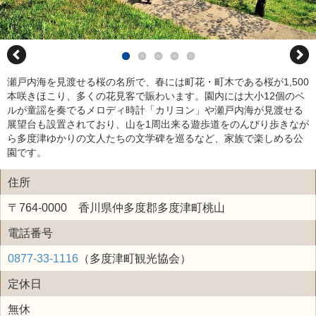
瀬戸内海を見渡せる桜の名所で、春には町花・町木である桜が1,500
本咲きほこり、多くの花見客で賑わいます。園内には大小12個のベ
ルが童謡を奏でるメロディ時計「カリヨン」や瀬戸内海が見渡せる
展望台も設置されており、山を1周出来る遊歩道をのんびり歩きなが
ら多度津ゆかりの文人たちの文学碑を巡るなど、家族で楽しめる公
園です。
住所
〒764-0000 香川県仲多度郡多度津町桃山
電話番号
0877-33-1116
（多度津町観光協会）
定休日
無休