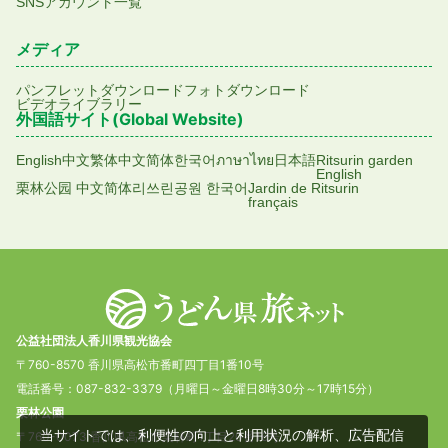
SNSアカウント一覧
メディア
パンフレットダウンロード
フォトダウンロード
ビデオライブラリー
外国語サイト(Global Website)
English
中文繁体
中文简体
한국어
ภาษาไทย
日本語
Ritsurin garden
English
栗林公园 中文简体
리쓰린공원 한국어
Jardin de Ritsurin
français
公益社団法人香川県観光協会
〒760-8570 香川県高松市番町四丁目1番10号
電話番号：087-832-3379（月曜日～金曜日8時30分～17時15分）
栗林公園
当サイトでは、利便性の向上と利用状況の解析、広告配信
〒760-0073 香川県高松市栗林町1丁目20番16号