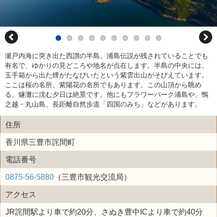
瀬戸内海に突き出た西讃の半島。浦島伝説が残されていることでも
有名で、ゆかりの見どころや地名が点在します。半島の中央には、
玉手箱から出た煙がたなびいたという紫雲出山がそびえています。
ここは桜の名所、紫陽花の名所でもあります。この山頂から眺め
る、燧灘に沈む夕日は絶景です。他にもフラワーパーク浦島や、鴨
之越・丸山島、長距離自然歩道「四国のみち」などがあります。
住所
香川県三豊市詫間町
電話番号
0875-56-5880
（三豊市観光交流局）
アクセス
JR詫間駅より車で約20分、さぬき豊中ICより車で約40分