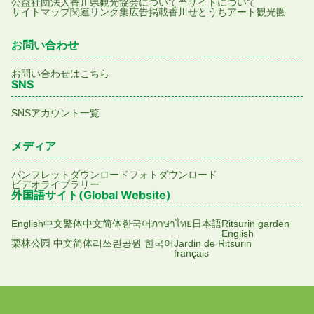
公益社団法人香川県観光協会について
当サイトについて
サイトマップ
関連リンク集
広告掲載
香川せとうちアート観光圏
お問い合わせ
お問い合わせはこちら
SNS
SNSアカウント一覧
メディア
パンフレットダウンロード
フォトダウンロード
ビデオライブラリー
外国語サイト(Global Website)
English
中文繁体
中文简体
한국어
ภาษาไทย
日本語
Ritsurin garden
English
栗林公园 中文简体
리쓰린공원 한국어
Jardin de Ritsurin
français