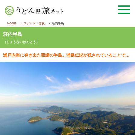
HOME
スポット・体験
荘内半島
荘内半島
（しょうないはんとう）
瀬戸内海に突き出た西讃の半島。浦島伝説が残されていることでも有名で、ゆかりの見どころや地名が点在しま…